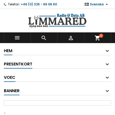

Telefon:
+46 (0) 325 - 66 06 60
Svenska
0



shopping_cart
HEM
PRESENTKORT
VOEC
BANNER