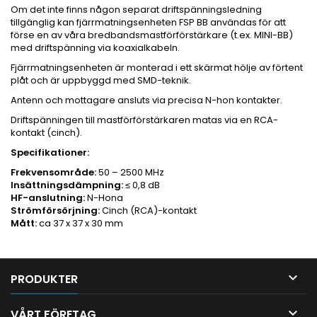
Om det inte finns någon separat driftspänningsledning
tillgänglig kan fjärrmatningsenheten FSP BB användas för att
förse en av våra bredbandsmastförförstärkare (t.ex. MINI-BB)
med driftspänning via koaxialkabeln.
Fjärrmatningsenheten är monterad i ett skärmat hölje av förtent
plåt och är uppbyggd med SMD-teknik.
Antenn och mottagare ansluts via precisa N-hon kontakter.
Driftspänningen till mastförförstärkaren matas via en RCA-
kontakt (cinch).
Specifikationer:
Frekvensområde:
50 – 2500 MHz
Insättningsdämpning:
≤ 0,8 dB
HF-anslutning:
N-Hona
Strömförsörjning:
Cinch (RCA)-kontakt
Mått:
ca 37 x 37 x 30 mm

PRODUKTER

VÅRT FÖRETAG