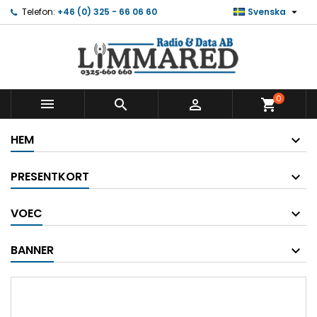

Telefon:
+46 (0) 325 - 66 06 60
Svenska
0



shopping_cart
HEM
PRESENTKORT
VOEC
BANNER