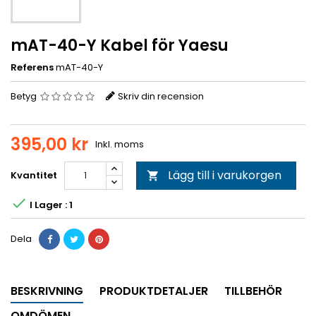
mAT-40-Y Kabel för Yaesu
Referens
mAT-40-Y
Betyg
Skriv din recension
395,00 kr
Inkl. moms
Lägg till i varukorgen
Kvantitet


I Lager : 1
Dela
BESKRIVNING
PRODUKTDETALJER
TILLBEHÖR
OMDÖMEN