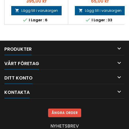
Pris
Pris
395,00 kr
65,00 kr
Lägg till i varukorgen
Lägg till i varukorgen




I Lager : 6
I Lager : 33

PRODUKTER

VÅRT FÖRETAG

DITT KONTO

KONTAKTA
ÅNGRA ORDER
NYHETSBREV