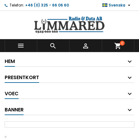

Telefon:
+46 (0) 325 - 66 06 60
Svenska
0



shopping_cart
HEM
PRESENTKORT
VOEC
BANNER