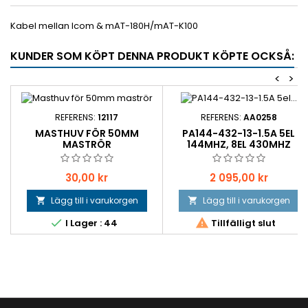
Kabel mellan Icom & mAT-180H/mAT-K100
KUNDER SOM KÖPT DENNA PRODUKT KÖPTE OCKSÅ:
<
>
REFERENS:
12117
REFERENS:
AA0258
MASTHUV FÖR 50MM
PA144-432-13-1.5A 5EL
MASTRÖR
144MHZ, 8EL 430MHZ
Pris
Pris
30,00 kr
2 095,00 kr
Lägg till i varukorgen
Lägg till i varukorgen




I Lager : 44
Tillfälligt slut