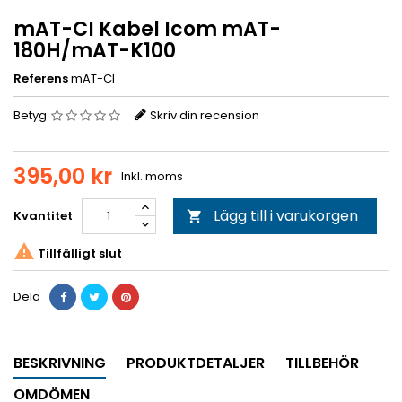
mAT-CI Kabel Icom mAT-
180H/mAT-K100
Referens
mAT-CI
Betyg
Skriv din recension
395,00 kr
Inkl. moms
Lägg till i varukorgen
Kvantitet


Tillfälligt slut
Dela
BESKRIVNING
PRODUKTDETALJER
TILLBEHÖR
OMDÖMEN