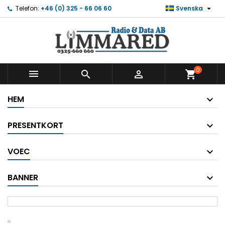

Telefon:
+46 (0) 325 - 66 06 60
Svenska
0



shopping_cart
HEM
PRESENTKORT
VOEC
BANNER