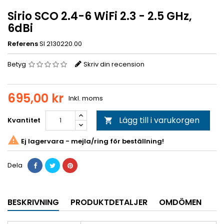
Sirio SCO 2.4-6 WiFi 2.3 - 2.5 GHz,
6dBi
Referens
SI 2130220.00
Betyg
Skriv din recension
695,00 kr
Inkl. moms
Lägg till i varukorgen
Kvantitet


Ej lagervara - mejla/ring för beställning!
Dela
BESKRIVNING
PRODUKTDETALJER
OMDÖMEN