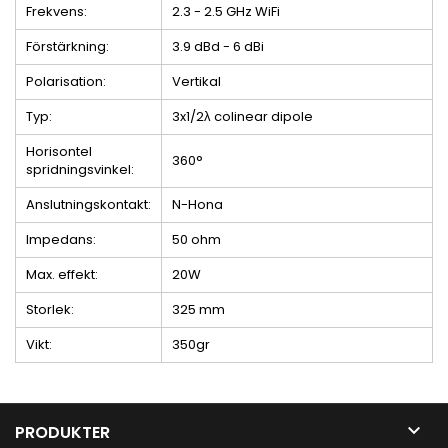
Frekvens:
2.3 - 2.5 GHz WiFi
Förstärkning:
3.9 dBd - 6 dBi
Polarisation:
Vertikal
Typ:
3x1/2λ colinear dipole
Horisontel
360°
spridningsvinkel:
Anslutningskontakt:
N-Hona
Impedans:
50 ohm
Max. effekt:
20W
Storlek:
325 mm
Vikt:
350gr

PRODUKTER