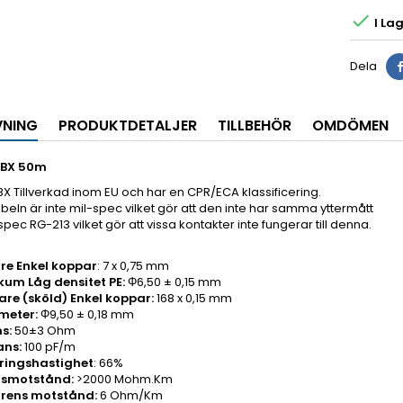

I Lag
Dela
VNING
PRODUKTDETALJER
TILLBEHÖR
OMDÖMEN
UBX 50m
X Tillverkad inom EU och har en CPR/ECA klassificering.
eln är inte mil-spec vilket gör att den inte har samma yttermått
pec RG-213 vilket gör att vissa kontakter inte fungerar till denna.
are Enkel koppar
: 7 x 0,75 mm
ikum Låg densitet PE:
Φ6,50 ± 0,15 mm
dare (sköld) Enkel koppar:
168 x 0,15 mm
meter:
Φ9,50 ± 0,18 mm
s:
50±3 Ohm
ans:
100 pF/m
ringshastighet
: 66%
nsmotstånd:
>2000 Mohm.Km
arens motstånd:
6 Ohm/Km