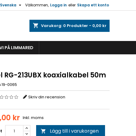

Svenska
Välkommen,
Logga in
eller
Skapa ett konto
shopping_cart
Varukorg:
0
Produkter - 0,00 kr
VI PÅ LIMMARED
l RG-213UBX koaxialkabel 50m
s
19-0065
Skriv din recension
,00 kr
Inkl. moms
Lägg till i varukorgen
t
