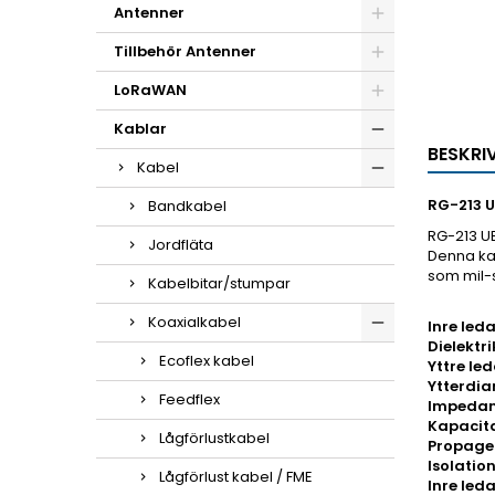
Antenner
Tillbehör Antenner
LoRaWAN
Kablar
BESKRI
Kabel
RG-213 
Bandkabel
RG-213 UB
Jordfläta
Denna kab
som mil-s
Kabelbitar/stumpar
Koaxialkabel
Inre led
Dielektr
Ecoflex kabel
Yttre le
Ytterdia
Feedflex
Impedan
Kapacit
Lågförlustkabel
Propage
Isolatio
Lågförlust kabel / FME
Inre led