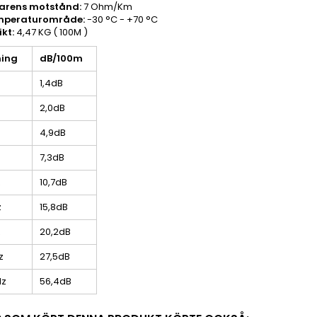
darens motstånd:
7 Ohm/Km
emperaturområde:
-30 °C - +70 °C
kt:
4,47 KG ( 100M )
ing
dB/100m
1,4dB
2,0dB
4,9dB
7,3dB
z
10,7dB
z
15,8dB
z
20,2dB
z
27,5dB
Hz
56,4dB