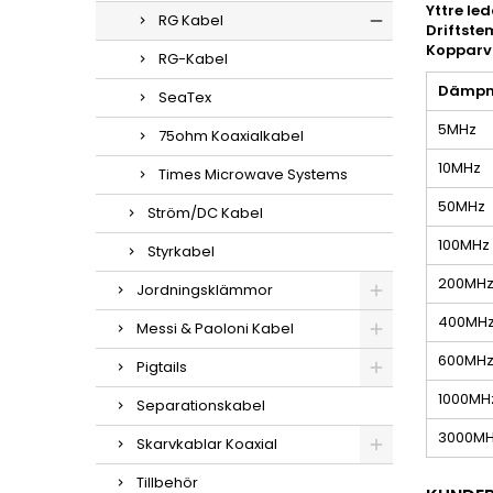
Yttre le
RG Kabel
Driftst
Kopparvi
RG-Kabel
Dämpn
SeaTex
5MHz
75ohm Koaxialkabel
10MHz
Times Microwave Systems
50MHz
Ström/DC Kabel
100MHz
Styrkabel
200MH
Jordningsklämmor
400MH
Messi & Paoloni Kabel
600MH
Pigtails
1000MH
Separationskabel
3000M
Skarvkablar Koaxial
Tillbehör