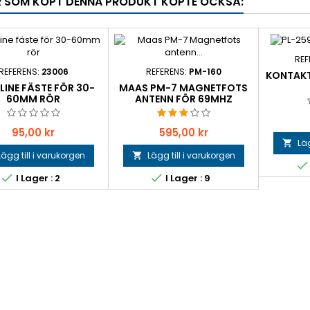
 SOM KÖPT DENNA PRODUKT KÖPTE OCKSÅ:
REF
REFERENS:
23006
REFERENS:
PM-160
KONTAKT
INE FÄSTE FÖR 30-
MAAS PM-7 MAGNETFOTS
60MM RÖR
ANTENN FÖR 69MHZ
Pris
Pris
95,00 kr
595,00 kr
Läg

Lägg till i varukorgen
Lägg till i varukorgen




I Lager : 2
I Lager : 9