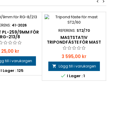
<
>
ERENS:
41-2026
REFERENS:
ST2/70
REFER
 PL-259/9MM FÖR
RG-213/8
MASTSTATIV
CHEL
TRIPONDFÄSTE FÖR MAST
144/43
ST2/70
Pris
25,00 kr
Pris
Pr
3 595,00 kr
3
g till i varukorgen
Lägg till i varukorgen
Lägg 


I Lager : 125


I Lager : 1
I