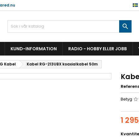
ared.nu

KUND-INFORMATION
RADIO - HOBBY ELLER JOBB
G Kabel
Kabel RG-213UBX koaxialkabel 50m
Kabe
Referen
Betyg
1 295
Kvantite