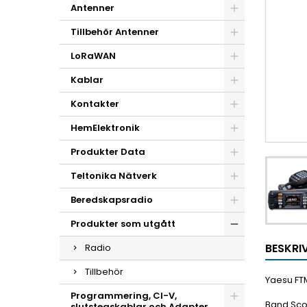
Antenner
Tillbehör Antenner
LoRaWAN
Kablar
Kontakter
HemElektronik
Produkter Data
Teltonika Nätverk
Beredskapsradio
Produkter som utgått
BESKRI
Radio
Tillbehör
Yaesu FT
Programmering, CI-V,
Band Scop
slutstegskablar och Adapter