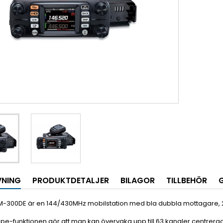
VNING
PRODUKTDETALJER
BILAGOR
TILLBEHÖR
M-300DE är en 144/430MHz mobilstation med bla dubbla mottagare, 
e-funktionen gör att man kan övervaka upp till 63 kanaler centrerade