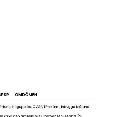
GPSR
OMDÖMEN
2-tums högupplöst QVGA TF-skärm, Inbyggd blåtand.
 kring den aktuella VFO-frekvensen i realtid. (21