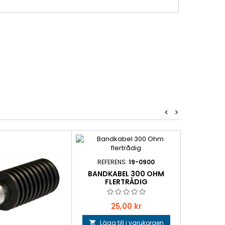
<
>
REFE
REFERENS:
19-0900
SIRIO S
BANDKABEL 300 OHM
FLERTRÅDIG
Pr
99
Pris
25,00 kr
Lägg 

Lägg till i varukorgen
