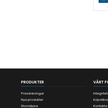
PRODUKTER
VÅRT F
Prissänkningar
Integrite
Nya produkter
Köpvillko
Storsäljare
Kontakta