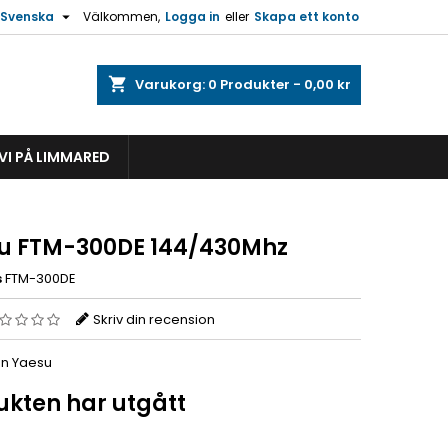

Svenska
Välkommen,
Logga in
eller
Skapa ett konto
shopping_cart
Varukorg:
0
Produkter - 0,00 kr
VI PÅ LIMMARED
u FTM-300DE 144/430Mhz
s
FTM-300DE
Skriv din recension
ån Yaesu
ukten har utgått