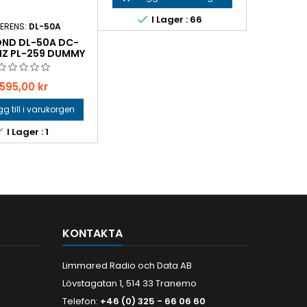

I

I Lager : 66
FERENS:
DL-50A
ND DL-50A DC-
Z PL-259 DUMMY
LOAD
Pris
595,00 kr
g till i varukorgen

I Lager : 1
KONTAKTA
Limmared Radio och Data AB
Lövstagatan 1, 514 33 Tranemo
Telefon:
+46 (0) 325 - 66 06 60