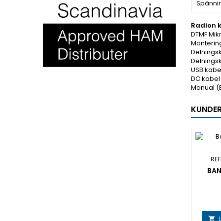
Spänni
Radion 
DTMF Mik
Monterin
Delningsk
Delningsk
USB kabe
DC kabel
Manual (
KUNDER
REF
BAN
