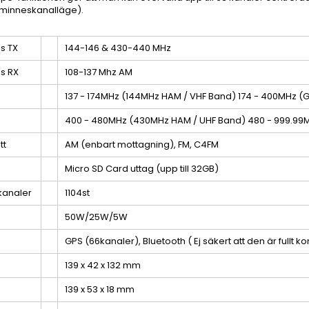
 minneskanalläge).
s TX
144-146 & 430-440 MHz
s RX
108-137 Mhz AM
137 - 174MHz (144MHz HAM / VHF Band) 174 - 400MHz (
400 - 480MHz (430MHz HAM / UHF Band) 480 - 999.99
tt
AM (enbart mottagning), FM, C4FM
Micro SD Card uttag (upp till 32GB)
kanaler
1104st
50W/25W/5W
GPS (66kanaler), Bluetooth ( Ej säkert att den är fullt
139 x 42 x 132 mm
139 x 53 x 18 mm