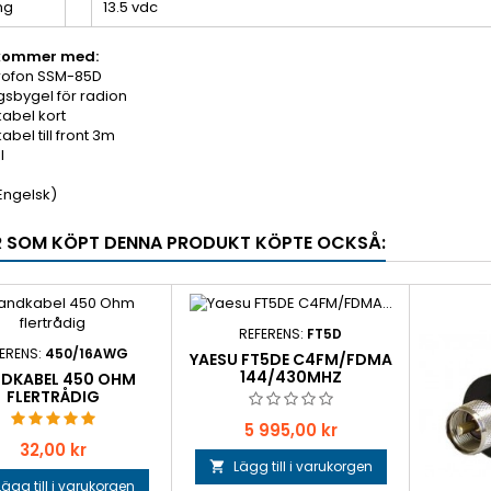
ng
13.5 vdc
kommer med:
rofon SSM-85D
gsbygel för radion
abel kort
abel till front 3m
l
Engelsk)
 SOM KÖPT DENNA PRODUKT KÖPTE OCKSÅ:
REFERENS:
FT5D
ERENS:
450/16AWG
YAESU FT5DE C4FM/FDMA
144/430MHZ
DKABEL 450 OHM
FLERTRÅDIG
Pris
5 995,00 kr
Pris
32,00 kr
Lägg till i varukorgen

Lägg till i varukorgen