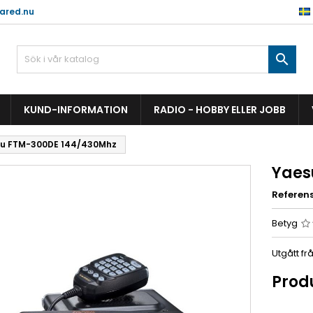
ared.nu

KUND-INFORMATION
RADIO - HOBBY ELLER JOBB
u FTM-300DE 144/430Mhz
Yaes
Referen
Betyg
Utgått fr
Prod