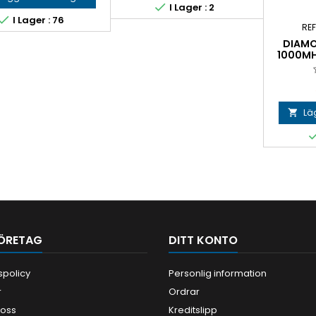

I Lager : 2

I Lager : 76
RE
DIAMO
1000MH
Läg

ÖRETAG
DITT KONTO
tspolicy
Personlig information
r
Ordrar
 oss
Kreditslipp