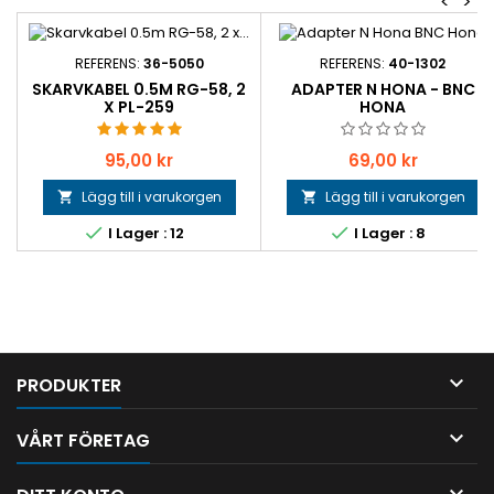
<
>
REFERENS:
36-5050
REFERENS:
40-1302
SKARVKABEL 0.5M RG-58, 2
ADAPTER N HONA - BNC
X PL-259
HONA
Pris
Pris
95,00 kr
69,00 kr
Lägg till i varukorgen
Lägg till i varukorgen




I Lager : 12
I Lager : 8

PRODUKTER

VÅRT FÖRETAG