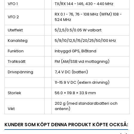
VFO 1
TX/RX
144 - 146, 430 - 440 MHz
RX
0.1 - 76, 76 - 108 MHz (WFM)
108 -
VFO 2
524 MHz
Uteffekt
5/2,5/0.5/0.05 W valbart
Kanalsteg
5/9/10/12,5/15/20/25/50/100 kHz
Funktion
Inbyggd GPS, Blåtand
Trafiksätt
FM (AM/SSB vid mottagning)
Drivspänning
7,4 V DC (batteri)
11-15.9 V DC (extern drivning)
Storlek
56.0 × 119.8 × 33.9 mm
202 g (med standardbatteri och
Vikt
antenn)
KUNDER SOM KÖPT DENNA PRODUKT KÖPTE OCKSÅ: