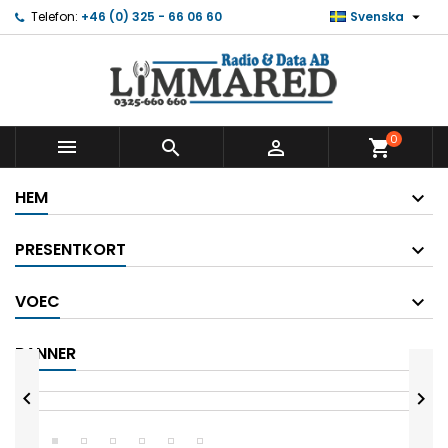

Telefon:
+46 (0) 325 - 66 06 60
Svenska
0



shopping_cart
HEM
PRESENTKORT
VOEC
BANNER

