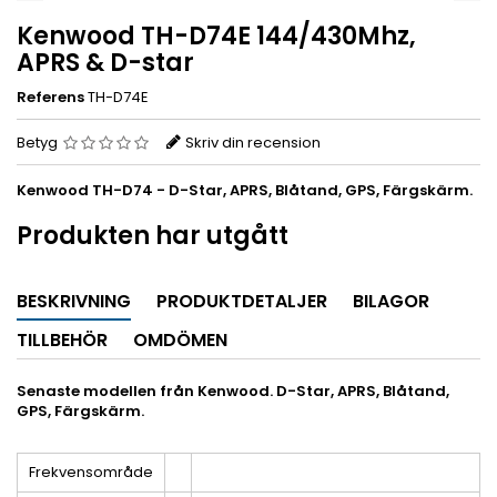
Kenwood TH-D74E 144/430Mhz,
APRS & D-star
Referens
TH-D74E
Betyg
Skriv din recension
Kenwood TH-D74 - D-Star, APRS, Blåtand, GPS, Färgskärm.
Produkten har utgått
BESKRIVNING
PRODUKTDETALJER
BILAGOR
TILLBEHÖR
OMDÖMEN
Senaste modellen från Kenwood. D-Star, APRS, Blåtand,
GPS, Färgskärm.
Frekvensområde