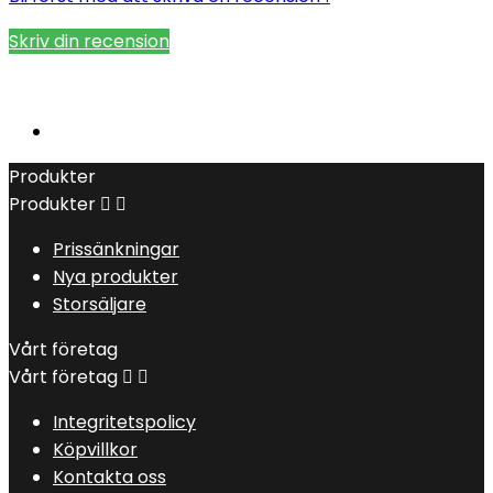
Skriv din recension
Produkter
Produkter


Prissänkningar
Nya produkter
Storsäljare
Vårt företag
Vårt företag


Integritetspolicy
Köpvillkor
Kontakta oss