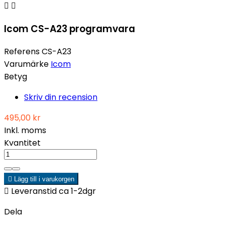


Icom CS-A23 programvara
Referens
CS-A23
Varumärke
Icom
Betyg
Skriv din recension
495,00 kr
Inkl. moms
Kvantitet

Lägg till i varukorgen

Leveranstid ca 1-2dgr
Dela