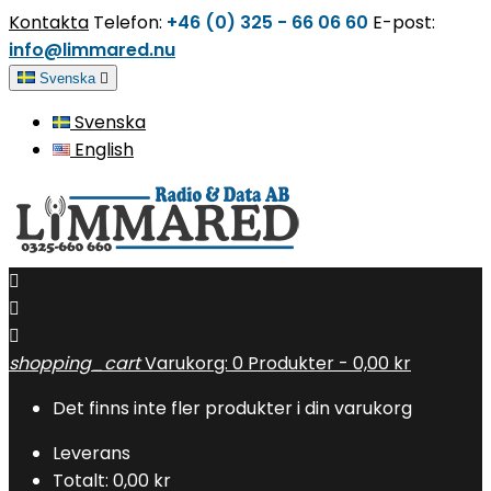
Kontakta
Telefon:
+46 (0) 325 - 66 06 60
E-post:
info@limmared.nu
Svenska

Svenska
English



shopping_cart
Varukorg:
0
Produkter - 0,00 kr
Det finns inte fler produkter i din varukorg
Leverans
Totalt:
0,00 kr