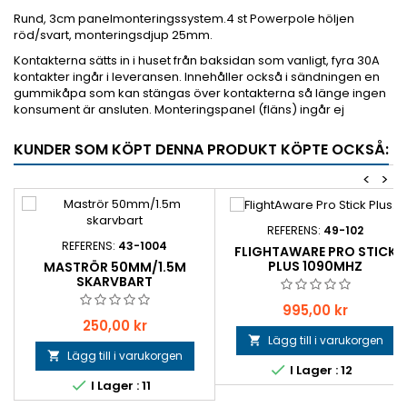
Rund, 3cm panelmonteringssystem.
4 st Powerpole höljen
röd/svart, monteringsdjup 25mm.
Kontakterna sätts in i huset från baksidan som vanligt, fyra 30A
kontakter ingår i leveransen. Innehåller också i sändningen en
gummikåpa som kan stängas över kontakterna så länge ingen
konsument är ansluten. Monteringspanel (fläns) ingår ej
KUNDER SOM KÖPT DENNA PRODUKT KÖPTE OCKSÅ:
<
>
REFERENS:
49-102
REFERENS:
43-1004
FLIGHTAWARE PRO STICK
PLUS 1090MHZ
MASTRÖR 50MM/1.5M
SKARVBART
Pris
995,00 kr
Pris
250,00 kr
Lägg till i varukorgen

Lägg till i varukorgen


I Lager : 12

I Lager : 11