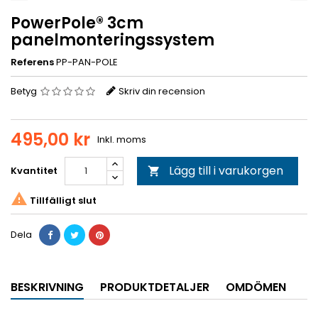
PowerPole® 3cm
panelmonteringssystem
Referens
PP-PAN-POLE
Betyg
Skriv din recension
495,00 kr
Inkl. moms
Lägg till i varukorgen
Kvantitet


Tillfälligt slut
Dela
BESKRIVNING
PRODUKTDETALJER
OMDÖMEN