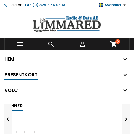

Telefon:
+46 (0) 325 - 66 06 60
Svenska
0



shopping_cart
HEM
PRESENTKORT
VOEC
BANNER

