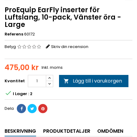
ProEquip EarFly inserter för
Luftslang, 10-pack, Vänster öra -
Large
Referens
60172
Betyg
Skriv din recension
475,00 kr
Inkl. moms
Lägg till i varukorgen
Kvantitet


I Lager : 2
Dela
BESKRIVNING
PRODUKTDETALJER
OMDÖMEN