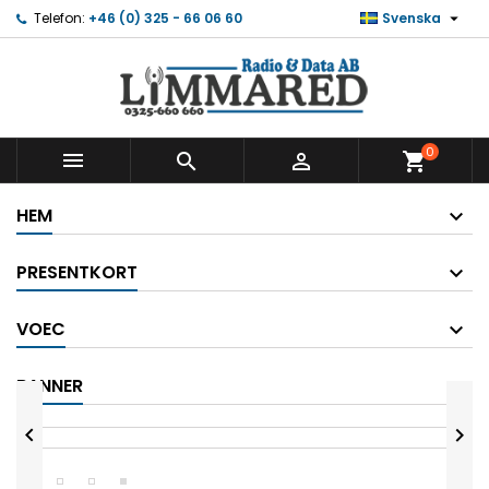

Telefon:
+46 (0) 325 - 66 06 60
Svenska
0



shopping_cart
HEM
PRESENTKORT
VOEC
BANNER

