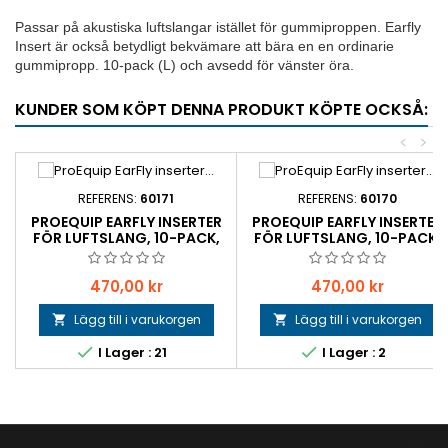
Passar på akustiska luftslangar istället för gummiproppen. Earfly
Insert är också betydligt bekvämare att bära en en ordinarie
gummipropp. 10-pack (L) och avsedd för vänster öra.
KUNDER SOM KÖPT DENNA PRODUKT KÖPTE OCKSÅ:
<
>
REFERENS:
60171
REFERENS:
60170
PROEQUIP EARFLY INSERTER
PROEQUIP EARFLY INSERTER
FÖR LUFTSLANG, 10-PACK,
FÖR LUFTSLANG, 10-PACK,
VÄNSTER ÖRA - MEDIUM
VÄNSTER ÖRA - SMAL
Pris
Pris
470,00 kr
470,00 kr
Lägg till i varukorgen
Lägg till i varukorgen




I Lager : 21
I Lager : 2