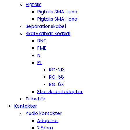
Pigtails
Pigtails SMA Hane
Pigtails SMA Hona
Separationskabel
Skarvkablar Koaxial
BNC
FME
N
PL
RG-213
RG-58
RG-8X
Skarvkabel adapter
Tillbehör
Kontakter
Audio kontakter
Adaptrar
2.5mm