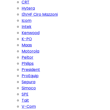
CRT
Hytera
I3VHF Ciro Mazzoni
Icom
Intek
Kenwood
K-PO
Maas
Motorola
Peltor
Philips
President
ProEquip
Sepura
Simoco
SPE
Tait
V-Com