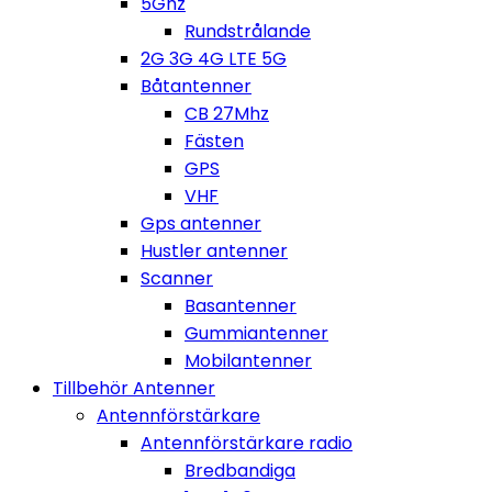
5Ghz
Rundstrålande
2G 3G 4G LTE 5G
Båtantenner
CB 27Mhz
Fästen
GPS
VHF
Gps antenner
Hustler antenner
Scanner
Basantenner
Gummiantenner
Mobilantenner
Tillbehör Antenner
Antennförstärkare
Antennförstärkare radio
Bredbandiga