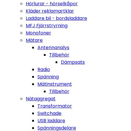
Hörlurar - hörselkåpor
Kläder reklamartklar
Laddare bil - bordsladdare
MFJ Fjärrstryrning
Monofoner
Mätare
Antennanalys
Tillbehör
Dämpsats
Radio
Spänning
Mätinstrument
Tillbehör
Nätaggregat
Transformator
Switchade
USB laddare
Spänningsdelare