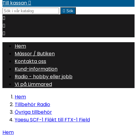
Till kassan


Sök



Hem
Mässor / Butiken
Kontakta oss
Kund-information
Radio - hobby eller jobb
Vi på Limmared
Hem
Tillbehör Radio
Övriga tillbehör
Yaesu SCF-1 Fläkt till FTX-1 Field
Hem