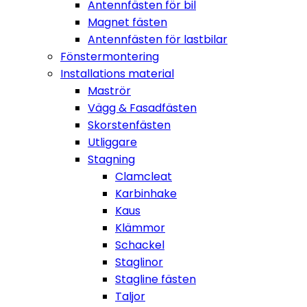
Antennfästen för bil
Magnet fästen
Antennfästen för lastbilar
Fönstermontering
Installations material
Maströr
Vägg & Fasadfästen
Skorstenfästen
Utliggare
Stagning
Clamcleat
Karbinhake
Kaus
Klämmor
Schackel
Staglinor
Stagline fästen
Taljor