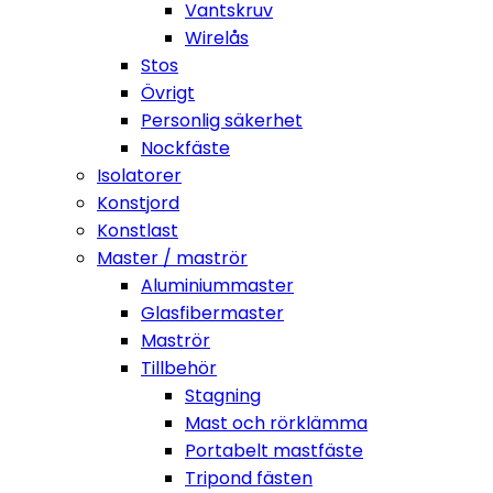
Vantskruv
Wirelås
Stos
Övrigt
Personlig säkerhet
Nockfäste
Isolatorer
Konstjord
Konstlast
Master / maströr
Aluminiummaster
Glasfibermaster
Maströr
Tillbehör
Stagning
Mast och rörklämma
Portabelt mastfäste
Tripond fästen