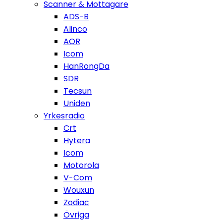
Scanner & Mottagare
ADS-B
Alinco
AOR
Icom
HanRongDa
SDR
Tecsun
Uniden
Yrkesradio
Crt
Hytera
Icom
Motorola
V-Com
Wouxun
Zodiac
Övriga