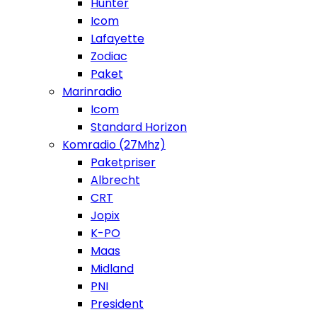
Hunter
Icom
Lafayette
Zodiac
Paket
Marinradio
Icom
Standard Horizon
Komradio (27Mhz)
Paketpriser
Albrecht
CRT
Jopix
K-PO
Maas
Midland
PNI
President