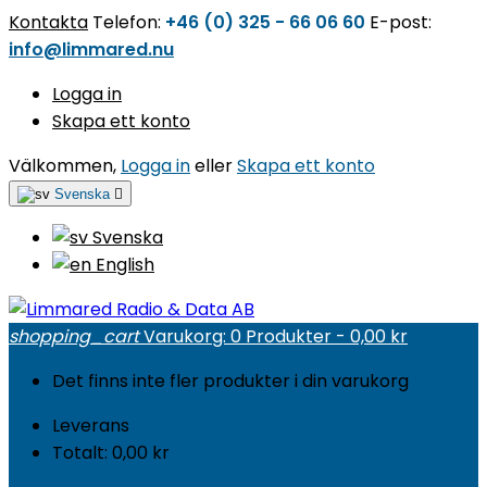
Kontakta
Telefon:
+46 (0) 325 - 66 06 60
E-post:
info@limmared.nu
Logga in
Skapa ett konto
Välkommen,
Logga in
eller
Skapa ett konto
Svenska

Svenska
English
shopping_cart
Varukorg:
0
Produkter - 0,00 kr
Det finns inte fler produkter i din varukorg
Leverans
Totalt:
0,00 kr