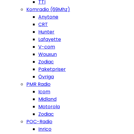
TTI
Komradio (69Mhz)
Anytone
CRT
Hunter
Lafayette
V-com
Wouxun
Zodiac
Paketpriser
Övriga
PMR Radio
Icom
Midland
Motorola
Zodiac
POC-Radio
Inrico