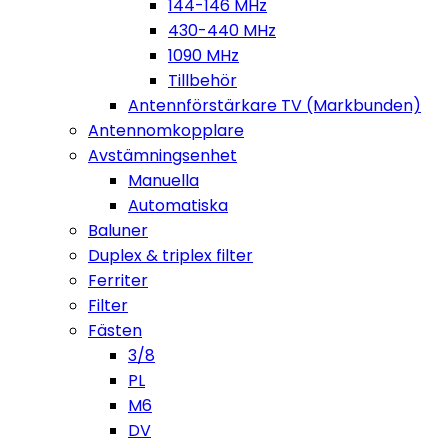
144-146 MHz
430-440 MHz
1090 MHz
Tillbehör
Antennförstärkare TV (Markbunden)
Antennomkopplare
Avstämningsenhet
Manuella
Automatiska
Baluner
Duplex & triplex filter
Ferriter
Filter
Fästen
3/8
PL
M6
DV