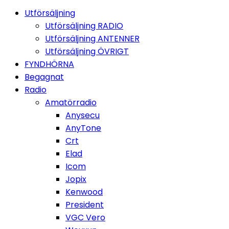
Utförsäljning
Utförsäljning RADIO
Utförsäljning ANTENNER
Utförsäljning ÖVRIGT
FYNDHÖRNA
Begagnat
Radio
Amatörradio
Anysecu
AnyTone
Crt
Elad
Icom
Jopix
Kenwood
President
VGC Vero