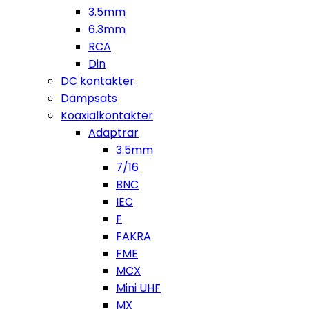
3.5mm
6.3mm
RCA
Din
DC kontakter
Dämpsats
Koaxialkontakter
Adaptrar
3.5mm
7/16
BNC
IEC
F
FAKRA
FME
MCX
Mini UHF
MX