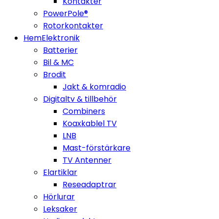
Kontakter
PowerPole®
Rotorkontakter
HemElektronik
Batterier
Bil & MC
Brodit
Jakt & komradio
Digitaltv & tillbehör
Combiners
Koaxkablel TV
LNB
Mast-förstärkare
TV Antenner
Elartiklar
Reseadaptrar
Hörlurar
Leksaker