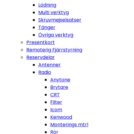
Lödning
Multi verktyg
Skruvmejselsatser
Tänger
Övriga verktyg
Presentkort
Remoterig Fjärrstyrning
Reservdelar
Antenner
Radio
Anytone
Brytare
CRT
Filter
Icom
Kenwood
Monterings mtrl
Rör