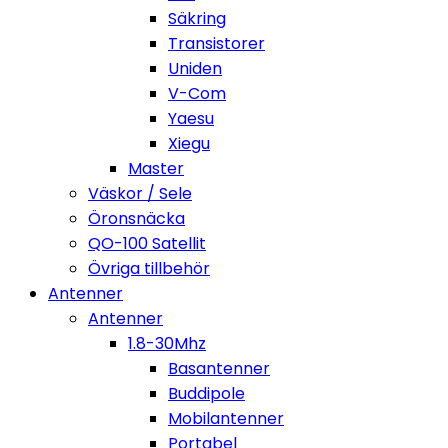
Säkring
Transistorer
Uniden
V-Com
Yaesu
Xiegu
Master
Väskor / Sele
Öronsnäcka
QO-100 Satellit
Övriga tillbehör
Antenner
Antenner
1.8-30Mhz
Basantenner
Buddipole
Mobilantenner
Portabel