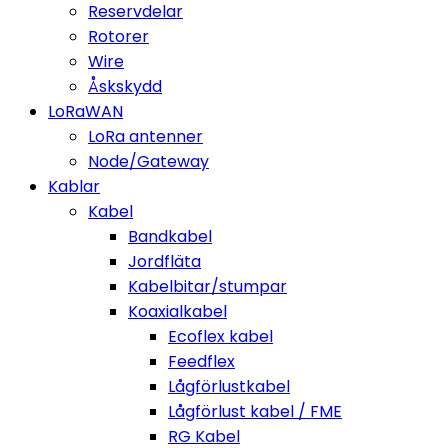
Reservdelar
Rotorer
Wire
Åskskydd
LoRaWAN
LoRa antenner
Node/Gateway
Kablar
Kabel
Bandkabel
Jordfläta
Kabelbitar/stumpar
Koaxialkabel
Ecoflex kabel
Feedflex
Lågförlustkabel
Lågförlust kabel / FME
RG Kabel