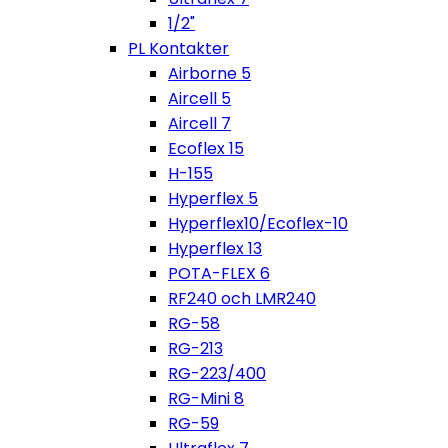
1/2"
PL Kontakter
Airborne 5
Aircell 5
Aircell 7
Ecoflex 15
H-155
Hyperflex 5
Hyperflex10/Ecoflex-10
Hyperflex 13
POTA-FLEX 6
RF240 och LMR240
RG-58
RG-213
RG-223/400
RG-Mini 8
RG-59