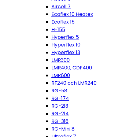
Aircell 7
Ecoflex 10 Heatex
Ecoflex 15
H-155
Hyperflex 5
Hyperflex 10
Hyperflex 13
LMR300
LMR400, CDF400
LMR600
RF240 och LMR240
RG-58
RG-174
RG-213
RG-214
RG-316
RG-Mini 8
Ultraflex 7