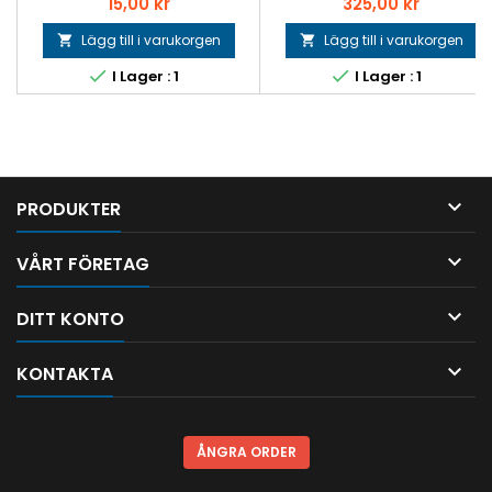
Pris
Pris
15,00 kr
325,00 kr
Lägg till i varukorgen
Lägg till i varukorgen




I Lager : 1
I Lager : 1

PRODUKTER

VÅRT FÖRETAG

DITT KONTO

KONTAKTA
ÅNGRA ORDER