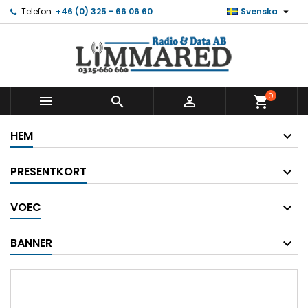

Telefon:
+46 (0) 325 - 66 06 60
Svenska
0



shopping_cart
HEM
PRESENTKORT
VOEC
BANNER