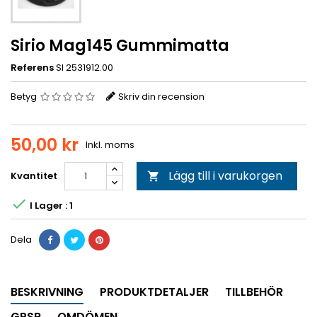
Sirio Mag145 Gummimatta
Referens
SI 2531912.00
Betyg
Skriv din recension
50,00 kr
Inkl. moms
Lägg till i varukorgen
Kvantitet


I Lager : 1
Dela
BESKRIVNING
PRODUKTDETALJER
TILLBEHÖR
GPSR
OMDÖMEN