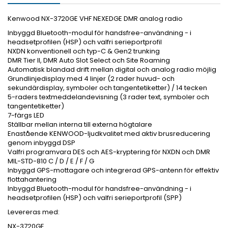
Kenwood NX-3720GE VHF NEXEDGE DMR analog radio
Inbyggd Bluetooth-modul för handsfree-användning - i
headsetprofilen (HSP) och valfri serieportprofil
NXDN konventionell och typ-C & Gen2 trunking
DMR Tier II, DMR Auto Slot Select och Site Roaming
Automatisk blandad drift mellan digital och analog radio möjlig
Grundlinjedisplay med 4 linjer (2 rader huvud- och
sekundärdisplay, symboler och tangentetiketter) / 14 tecken
5-raders textmeddelandevisning (3 rader text, symboler och
tangentetiketter)
7-färgs LED
Ställbar mellan interna till externa högtalare
Enastående KENWOOD-ljudkvalitet med aktiv brusreducering
genom inbyggd DSP
Valfri programvara DES och AES-kryptering för NXDN och DMR
MIL-STD-810 C / D / E / F / G
Inbyggd GPS-mottagare och integrerad GPS-antenn för effektiv
flottahantering
Inbyggd Bluetooth-modul för handsfree-användning - i
headsetprofilen (HSP) och valfri serieportprofil (SPP)
Levereras med:
NX-3720GE