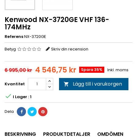
Kenwood NX-3720GE VHF 136-
174MHz
Referens
NX-3720GE
Betyg
Skriv din recension
4 546,75 kr
6 995,00 kr
Spara 35%
Inkl. moms
Lägg till i varukorgen
Kvantitet


I Lager : 1
Dela
BESKRIVNING
PRODUKTDETALJER
OMDÖMEN