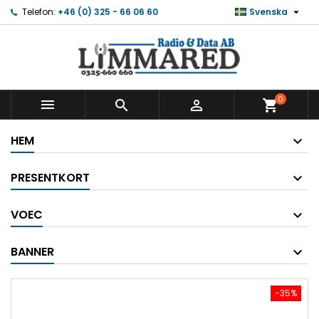

Telefon:
+46 (0) 325 - 66 06 60
Svenska
0



shopping_cart
HEM
PRESENTKORT
VOEC
BANNER
−35%