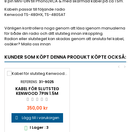
8 pin Mini-DIN till Phono/RCA & med skärmad kabel på ca 1.5m.
Kabeln passar till följande radio
Kenwood TS-480HX, TS-480SAT
Vänligen kontrollera noga genom att läsa igenom manualerna
för både din radio och ditt slutsteg innan inkoppling.
Radion eller slutsteget kan skadas genom att ansluta fel kabel,
osäker? Maila oss innan
KUNDER SOM KÖPT DENNA PRODUKT KÖPTE OCKSÅ:
<
>
REFERENS:
31-9025
KABEL FÖR SLUTSTEG
KENWOOD 7PIN 1.5M
Pris
350,00 kr
Lägg till i varukorgen

I Lager : 3
