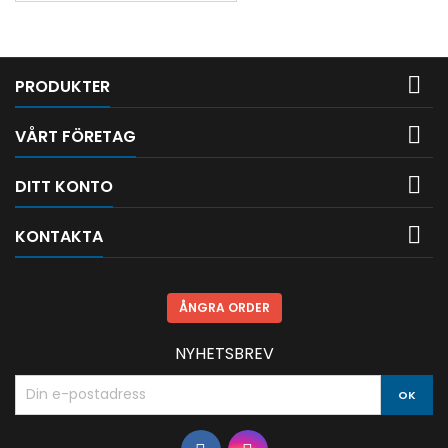

PRODUKTER

VÅRT FÖRETAG

DITT KONTO

KONTAKTA
ÅNGRA ORDER
NYHETSBREV