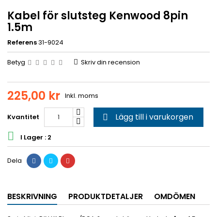
Kabel för slutsteg Kenwood 8pin
1.5m
Referens
31-9024
Betyg
Skriv din recension
225,00 kr
Inkl. moms
Lägg till i varukorgen
Kvantitet


I Lager : 2
Dela
BESKRIVNING
PRODUKTDETALJER
OMDÖMEN