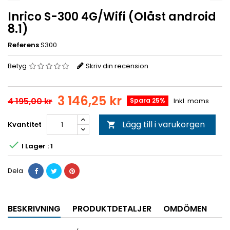
Inrico S-300 4G/Wifi (Olåst android
8.1)
Referens
S300
Betyg
Skriv din recension
3 146,25 kr
4 195,00 kr
Spara 25%
Inkl. moms
Lägg till i varukorgen
Kvantitet


I Lager : 1
Dela
BESKRIVNING
PRODUKTDETALJER
OMDÖMEN