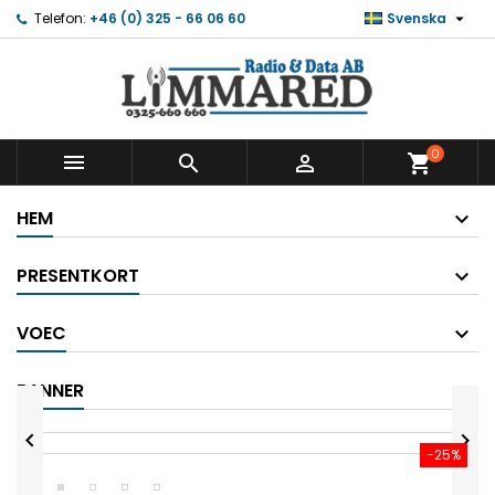

Telefon:
+46 (0) 325 - 66 06 60
Svenska
0



shopping_cart
HEM
PRESENTKORT
VOEC
BANNER


−25%