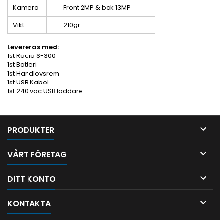
Kamera
Front 2MP & bak 13MP
Vikt
210gr
Levereras med:
1st Radio S-300
1st Batteri
1st Handlovsrem
1st USB Kabel
1st 240 vac USB laddare

PRODUKTER

VÅRT FÖRETAG

DITT KONTO

KONTAKTA