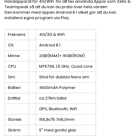
Handapparat för 4G/WiFi för att tex använda Appar som Zello &
Teamspeak så att du kan du prata över hela värden.
Den kommer med öppen Android 8.1 vilket gör att du kan
installera egna program via Play.
Frekvens
4G/3G & WiFi
OS
Android 8.1
Minne
2GB(RAM)+ 16GB(ROM)
CPU
MT6739, 1,5 GHz, Quad core
Sim
Stöd för dubbla Nano sim
Batteri
4600mAh Polymer
Drifttid
ca 27tim taltid
GPS, Bluetooth, WiFi
Storlek
156,8x75.7x16,0mm
Skärm
5" med gorilla glas