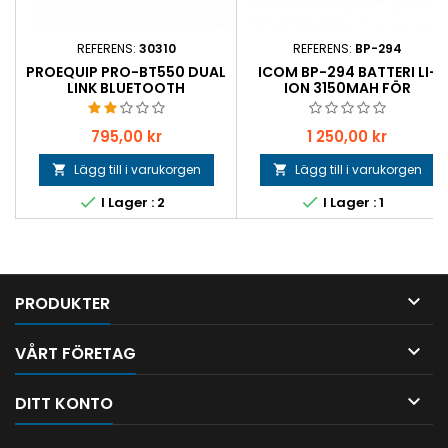
REFERENS:
30310
REFERENS:
BP-294
PROEQUIP PRO-BT550 DUAL
ICOM BP-294 BATTERI LI-
LINK BLUETOOTH
ION 3150MAH FÖR
MINIHEADSET
F52D/F62D
Pris
Pris
795,00 kr
1 250,00 kr
Lägg till i varukorgen
Lägg till i varukorgen




I Lager : 2
I Lager : 1

PRODUKTER

VÅRT FÖRETAG

DITT KONTO