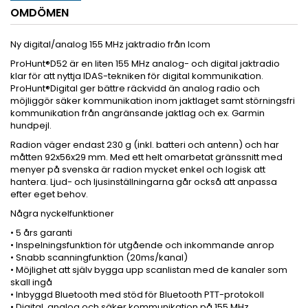
OMDÖMEN
Ny digital/analog 155 MHz jaktradio från Icom
ProHunt®D52 är en liten 155 MHz analog- och digital jaktradio
klar för att nyttja IDAS-tekniken för digital kommunikation.
ProHunt®Digital ger bättre räckvidd än analog radio och
möjliggör säker kommunikation inom jaktlaget samt störningsfri
kommunikation från angränsande jaktlag och ex. Garmin
hundpejl.
Radion väger endast 230 g (inkl. batteri och antenn) och har
måtten 92x56x29 mm. Med ett helt omarbetat gränssnitt med
menyer på svenska är radion mycket enkel och logisk att
hantera. Ljud- och ljusinställningarna går också att anpassa
efter eget behov.
Några nyckelfunktioner
• 5 års garanti
• Inspelningsfunktion för utgående och inkommande anrop
• Snabb scanningfunktion (20ms/kanal)
• Möjlighet att själv bygga upp scanlistan med de kanaler som
skall ingå
• Inbyggd Bluetooth med stöd för Bluetooth PTT-protokoll
• Digital, analog och säker kommunikation på 155 MHz