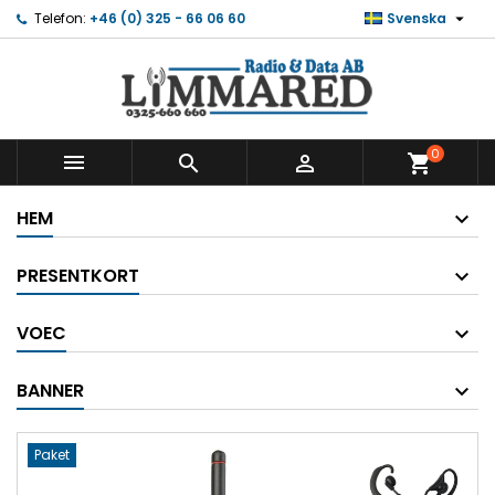

Telefon:
+46 (0) 325 - 66 06 60
Svenska
0



shopping_cart
HEM
PRESENTKORT
VOEC
BANNER
Paket