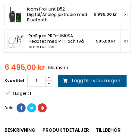
Icom ProHunt D52
Digital/Analog jaktradio med
5 995,00 kr
x 1
Bluetooth
ProEquip PRO-U610SA
Headset med PTT och två
595,00 kr
x 1
öronmusslor
6 495,00 kr
Inkl. moms
Lägg till i varukorgen
Kvantitet


I Lager : 1
Dela
BESKRIVNING
PRODUKTDETALJER
TILLBEHÖR