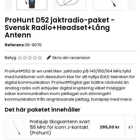
ProHunt D52 jaktradio-paket -
Svensk Radio+Headset+Lång
Antenn
Referens
06-9070
Betyg
Skriv din recension
ProHunt®D52 är en unikt liten jaktradio på 140/155/164 MHz fylld
med funktioner och dessutom klar för att nyttja IDAS-tekniken för
digital kommunikation. ProHunt®Digital ger bättre räckvidd än
analog radio och erbjuder digital kryptering vilket möjliggör
säker kommunikation inom jaktlaget och störningsfri
kommunikation från angränsande jaktlag, hundpejl med mera.
Det här paketet innehåller
ProEquip Skogsantenn svart
155 MHz för Icom J-kontakt
295,00 kr
x 1
(Prohunt)