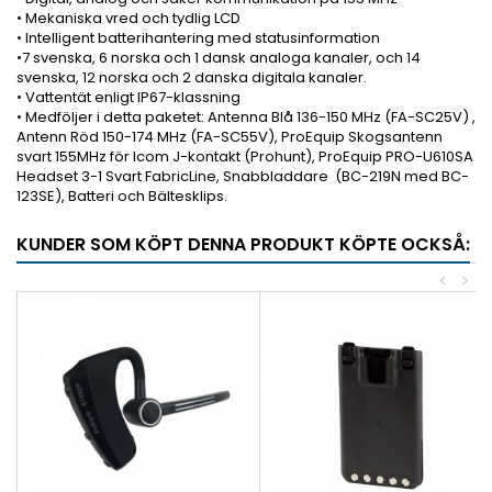
• Mekaniska vred och tydlig LCD
• Intelligent batterihantering med statusinformation
•7 svenska, 6 norska och 1 dansk analoga kanaler, och 14
svenska, 12 norska och 2 danska digitala kanaler.
• Vattentät enligt IP67-klassning
• Medföljer i detta paketet: Antenna Blå 136-150 MHz (FA-SC25V) ,
Antenn Röd 150-174 MHz (FA-SC55V), ProEquip Skogsantenn
svart 155MHz för Icom J-kontakt (Prohunt), ProEquip PRO-U610SA
Headset 3-1 Svart FabricLine, Snabbladdare (BC-219N med BC-
123SE), Batteri och Bältesklips.
KUNDER SOM KÖPT DENNA PRODUKT KÖPTE OCKSÅ:
<
>