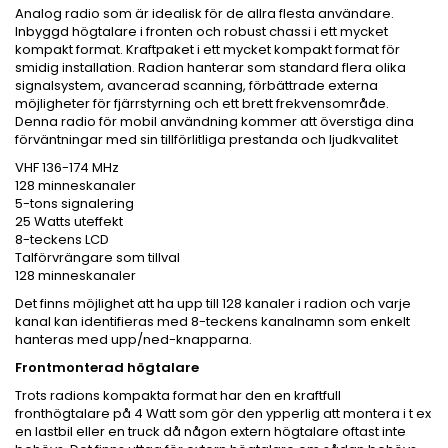
Analog radio som är idealisk för de allra flesta användare.
Inbyggd högtalare i fronten och robust chassi i ett mycket
kompakt format. Kraftpaket i ett mycket kompakt format för
smidig installation. Radion hanterar som standard flera olika
signalsystem, avancerad scanning, förbättrade externa
möjligheter för fjärrstyrning och ett brett frekvensområde.
Denna radio för mobil användning kommer att överstiga dina
förväntningar med sin tillförlitliga prestanda och ljudkvalitet
VHF 136-174 MHz
128 minneskanaler
5-tons signalering
25 Watts uteffekt
8-teckens LCD
Talförvrängare som tillval
128 minneskanaler
Det finns möjlighet att ha upp till 128 kanaler i radion och varje
kanal kan identifieras med 8-teckens kanalnamn som enkelt
hanteras med upp/ned-knapparna.
Frontmonterad högtalare
Trots radions kompakta format har den en kraftfull
fronthögtalare på 4 Watt som gör den ypperlig att montera i t ex
en lastbil eller en truck då någon extern högtalare oftast inte