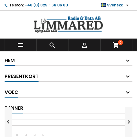

Telefon:
+46 (0) 325 - 66 06 60
Svenska
0



shopping_cart
HEM
PRESENTKORT
VOEC
BANNER

