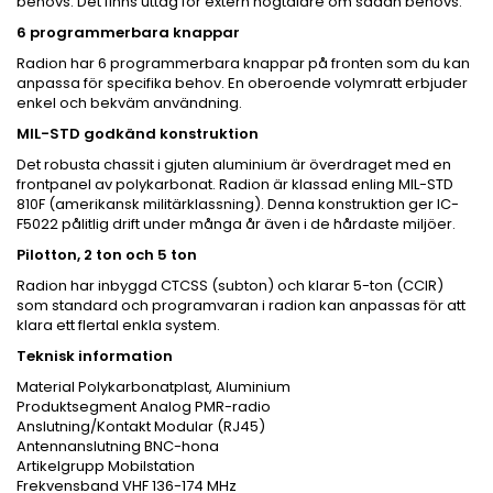
behövs. Det finns uttag för extern högtalare om sådan behövs.
6 programmerbara knappar
Radion har 6 programmerbara knappar på fronten som du kan
anpassa för specifika behov. En oberoende volymratt erbjuder
enkel och bekväm användning.
MIL-STD godkänd konstruktion
Det robusta chassit i gjuten aluminium är överdraget med en
frontpanel av polykarbonat. Radion är klassad enling MIL-STD
810F (amerikansk militärklassning). Denna konstruktion ger IC-
F5022 pålitlig drift under många år även i de hårdaste miljöer.
Pilotton, 2 ton och 5 ton
Radion har inbyggd CTCSS (subton) och klarar 5-ton (CCIR)
som standard och programvaran i radion kan anpassas för att
klara ett flertal enkla system.
Teknisk information
Material Polykarbonatplast, Aluminium
Produktsegment Analog PMR-radio
Anslutning/Kontakt Modular (RJ45)
Antennanslutning BNC-hona
Artikelgrupp Mobilstation
Frekvensband VHF 136-174 MHz