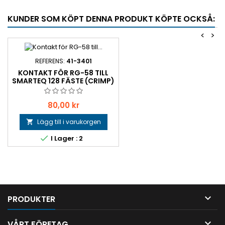
KUNDER SOM KÖPT DENNA PRODUKT KÖPTE OCKSÅ:
<
>
REFERENS:
41-3401
KONTAKT FÖR RG-58 TILL
SMARTEQ 128 FÄSTE (CRIMP)
Pris
80,00 kr
Lägg till i varukorgen


I Lager : 2

PRODUKTER

VÅRT FÖRETAG