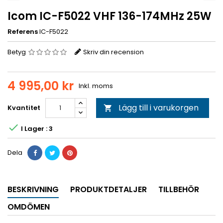
Icom IC-F5022 VHF 136-174MHz 25W
Referens
IC-F5022
Betyg
Skriv din recension
4 995,00 kr
Inkl. moms
Lägg till i varukorgen
Kvantitet


I Lager : 3
Dela
BESKRIVNING
PRODUKTDETALJER
TILLBEHÖR
OMDÖMEN