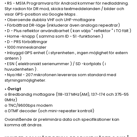
• RS - MS1A Programvara för Android kommer för nedladdning.
Styr radion för DR mod, skicka textmeddelanden / bilder och
visar GPS-position via Google Maps .
• Oberoende dubbla VHF och UHF-mottagare
• Förbättrad DR-läge (inkluderar även analoga repeatrar)
• D - Plus reflektor användbarhet ( kan välja " reflektor " i TO fält )
• Home -knapp ( samma som ID - 51 -funktionen )
• D - PRS förbättringar
• 1000 minneskanaler
• Inbyggd GPS enhet ( i styrenheten , ingen möjlighet för extern
antenn )
• ESN ( elektroniskt serienummer ) / SD -kortplats ( i
huvudenheten ) .
• Nya HM - 207 mikrofonen levereras som standard med
styrningsmöjligheter.
• Övrigt
o Bredbandig mottagare (118-137 MHz(AM), 137-174 och 375-55
0MHz)
o TNC/9600bps modem
o DTMF decoder (och mini-repeater kontroll)
Ovanstående är preliminära data och specifikationer kan
komma att ändras.