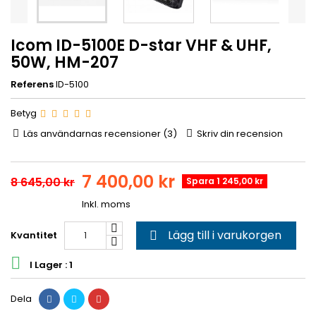
Icom ID-5100E D-star VHF & UHF,
50W, HM-207
Referens
ID-5100
Betyg
Läs användarnas recensioner (
3
)
Skriv din recension
7 400,00 kr
8 645,00 kr
Spara 1 245,00 kr
Inkl. moms
Lägg till i varukorgen
Kvantitet


I Lager : 1
Dela