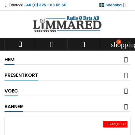

Telefon:
+46 (0) 325 - 66 06 60
Svenska
0



shoppin
HEM
PRESENTKORT
VOEC
BANNER
-1 245,00 kr