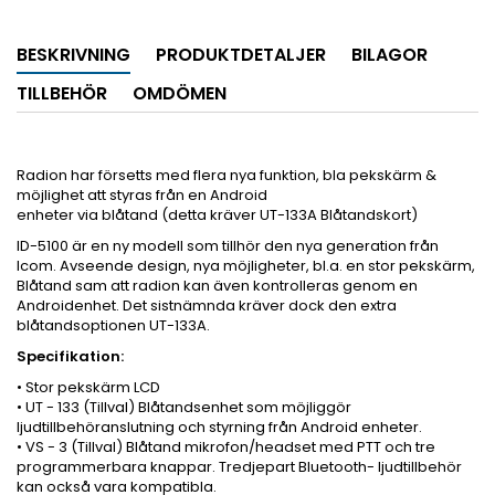
BESKRIVNING
PRODUKTDETALJER
BILAGOR
TILLBEHÖR
OMDÖMEN
Radion har försetts med flera nya funktion, bla pekskärm &
möjlighet att styras från en Android
enheter via blåtand (detta kräver UT-133A Blåtandskort)
ID-5100 är en ny modell som tillhör den nya generation från
Icom. Avseende design, nya möjligheter, bl.a. en stor pekskärm,
Blåtand sam att radion kan även kontrolleras genom en
Androidenhet. Det sistnämnda kräver dock den extra
blåtandsoptionen UT-133A.
Specifikation:
• Stor pekskärm LCD
• UT - 133 (Tillval) Blåtandsenhet som möjliggör
ljudtillbehöranslutning och styrning från Android enheter.
• VS - 3 (Tillval) Blåtand mikrofon/headset med PTT och tre
programmerbara knappar. Tredjepart Bluetooth- ljudtillbehör
kan också vara kompatibla.