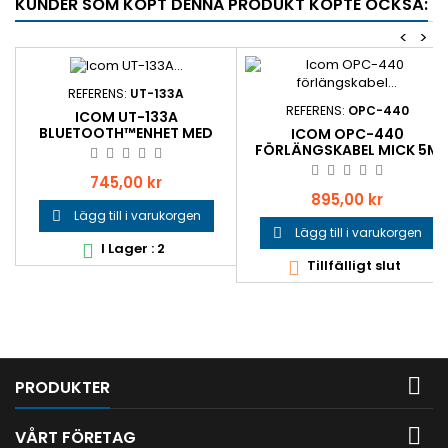
KUNDER SOM KÖPT DENNA PRODUKT KÖPTE OCKSÅ:
<
>
REFERENS:
UT-133A
REFERENS:
OPC-440
ICOM UT-133A
BLUETOOTH™ENHET MED
ICOM OPC-440
PELTOR PTT-STÖD
FÖRLÄNGSKABEL MICK 5M
Pris
745,00 kr
Pris
895,00 kr
Lägg till i varukorgen

Lägg till i varukorgen

I Lager : 2

Tillfälligt slut


PRODUKTER

VÅRT FÖRETAG