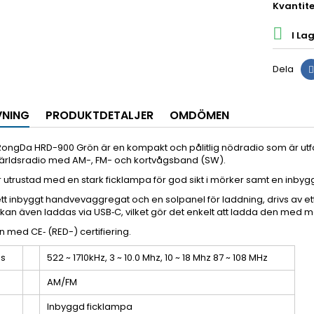
Kvantite

I Lag
Dela
VNING
PRODUKTDETALJER
OMDÖMEN
ngDa HRD-900 Grön är en kompakt och pålitlig nödradio som är utfor
ärldsradio med AM-, FM- och kortvågsband (SW).
 utrustad med en stark ficklampa för god sikt i mörker samt en inbyg
tt inbyggt handvevaggregat och en solpanel för laddning, drivs av et
an även laddas via USB‑C, vilket gör det enkelt att ladda den med 
n med CE‑ (RED-) certifiering.
ns
522 ~ 1710kHz, 3 ~ 10.0 Mhz, 10 ~ 18 Mhz 87 ~ 108 MHz
AM/FM
Inbyggd ficklampa