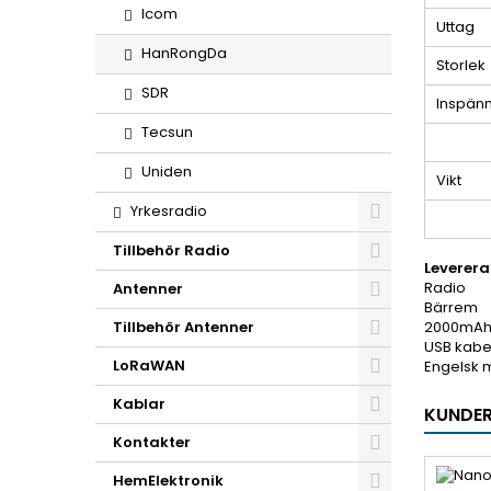
Icom
Uttag
HanRongDa
Storlek
SDR
Inspän
Tecsun
Uniden
Vikt
Yrkesradio
Tillbehör Radio
Leverera
Radio
Antenner
Bärrem
Tillbehör Antenner
2000mAh 
USB kabel
LoRaWAN
Engelsk 
Kablar
KUNDER
Kontakter
HemElektronik