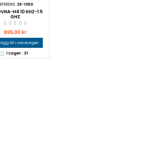
EFERENS:
29-1050
VNA-H4 10 KHZ-1.5
GHZ
Pris
995,00 kr
Lägg till i varukorgen
I Lager : 21
