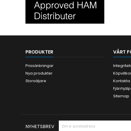
PRODUKTER
VÅRT F
Prissänkningar
Integrite
Nya produkter
Köpvillko
Storsäljare
Kontakta
Fjärrhjälp
Sitemap
NYHETSBREV