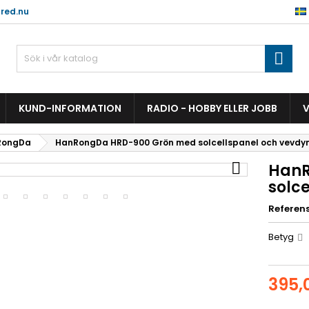
red.nu

KUND-INFORMATION
RADIO - HOBBY ELLER JOBB
V
RongDa
HanRongDa HRD-900 Grön med solcellspanel och vevd

HanR
solc
Referen
Betyg
395,