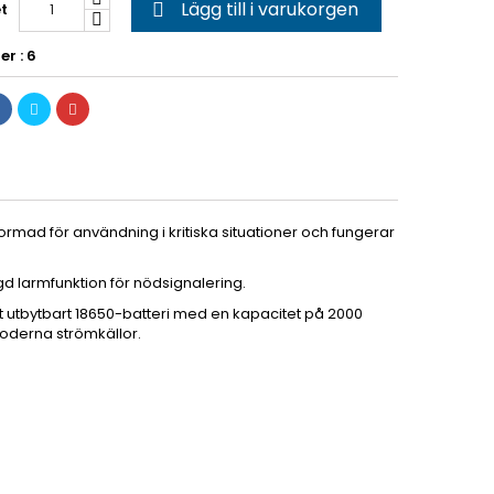
Lägg till i varukorgen
t

er : 6
mad för användning i kritiska situationer och fungerar
gd larmfunktion för nödsignalering.
t utbytbart 18650-batteri med en kapacitet på 2000
moderna strömkällor.