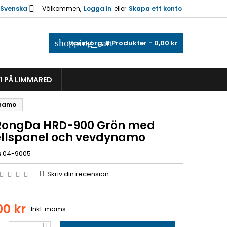

Svenska
Välkommen,
Logga in
eller
Skapa ett konto
shopping_cart
Varukorg:
0
Produkter - 0,00 kr
I PÅ LIMMARED
ynamo
ongDa HRD-900 Grön med
ellspanel och vevdynamo
s
04-9005
Skriv din recension
00 kr
Inkl. moms