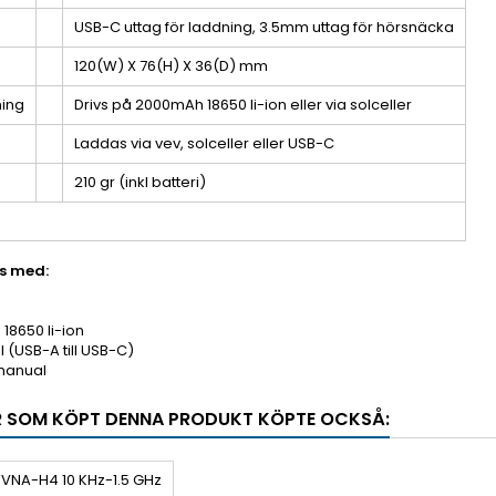
USB-C uttag för laddning, 3.5mm uttag för hörsnäcka
120(W) X 76(H) X 36(D) mm
ning
Drivs på 2000mAh 18650 li-ion eller via solceller
Laddas via vev, solceller eller USB-C
210 gr (inkl batteri)
s med:
18650 li-ion
 (USB-A till USB-C)
manual
 SOM KÖPT DENNA PRODUKT KÖPTE OCKSÅ: