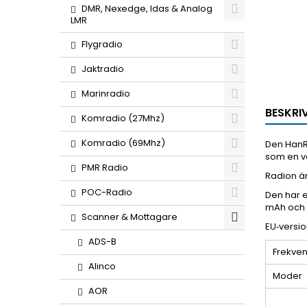
DMR, Nexedge, Idas & Analog
LMR
Flygradio
Jaktradio
Marinradio
BESKRI
Komradio (27Mhz)
Komradio (69Mhz)
Den HanRo
som en v
PMR Radio
Radion är
POC-Radio
Den har e
mAh och k
Scanner & Mottagare
EU‑versio
ADS-B
Frekve
Alinco
Moder
AOR