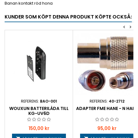
Banan kontakt röd hona
KUNDER SOM KÖPT DENNA PRODUKT KÖPTE OCKSÅ:
<
>
REFERENS:
BAO-001
REFERENS:
40-2712
WOUXUN BATTERILÅDA TILL
ADAPTER FME HANE - N HANE
KG-UV6D
Pris
Pris
150,00 kr
95,00 kr