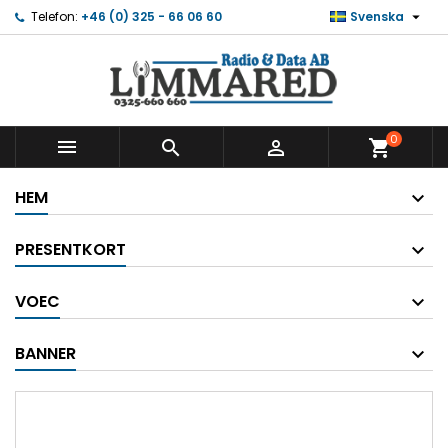

Telefon:
+46 (0) 325 - 66 06 60
Svenska
0



shopping_cart
HEM
PRESENTKORT
VOEC
BANNER