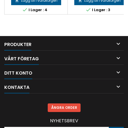
Lägg till i varukorgen
Lägg till i varukorgen




I Lager : 4
I Lager : 3

PRODUKTER

VÅRT FÖRETAG

DITT KONTO

KONTAKTA
ÅNGRA ORDER
NYHETSBREV