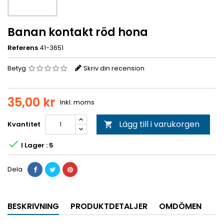
Banan kontakt röd hona
Referens
41-3651
Betyg
Skriv din recension
35,00 kr
Inkl. moms
Lägg till i varukorgen
Kvantitet


I Lager : 5
Dela
BESKRIVNING
PRODUKTDETALJER
OMDÖMEN