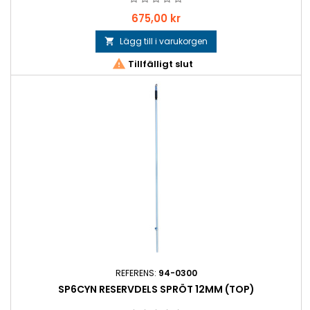
Pris
675,00 kr
Lägg till i varukorgen


Tillfälligt slut
REFERENS:
94-0300
SP6CYN RESERVDELS SPRÖT 12MM (TOP)