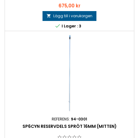
Pris
675,00 kr
Lägg till i varukorgen


I Lager : 3
REFERENS:
94-0301
SP6CYN RESERVDELS SPRÖT 16MM (MITTEN)