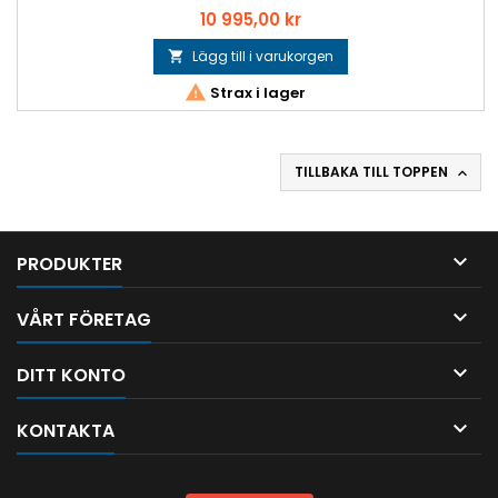
Pris
10 995,00 kr
Lägg till i varukorgen


Strax i lager
TILLBAKA TILL TOPPEN


PRODUKTER

VÅRT FÖRETAG

DITT KONTO

KONTAKTA