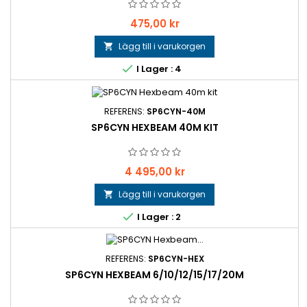
Pris
475,00 kr
Lägg till i varukorgen


I Lager : 4
REFERENS:
SP6CYN-40M
SP6CYN HEXBEAM 40M KIT
Pris
4 495,00 kr
Lägg till i varukorgen


I Lager : 2
REFERENS:
SP6CYN-HEX
SP6CYN HEXBEAM 6/10/12/15/17/20M