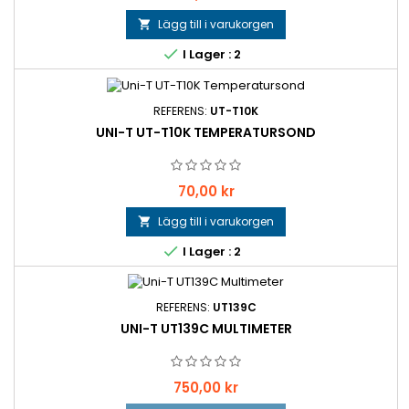
Lägg till i varukorgen


I Lager : 2
REFERENS:
UT-T10K
UNI-T UT-T10K TEMPERATURSOND
Pris
70,00 kr
Lägg till i varukorgen


I Lager : 2
REFERENS:
UT139C
UNI-T UT139C MULTIMETER
Pris
750,00 kr