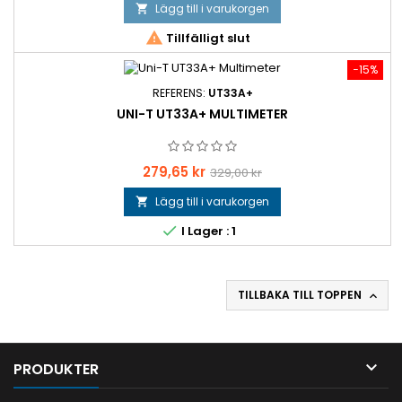
Lägg till i varukorgen


Tillfälligt slut
−15%
REFERENS:
UT33A+
UNI-T UT33A+ MULTIMETER
Pris
Baspris
279,65 kr
329,00 kr
Lägg till i varukorgen


I Lager : 1
TILLBAKA TILL TOPPEN


PRODUKTER