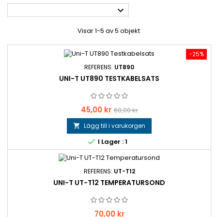

Visar 1-5 av 5 objekt
−25%
REFERENS:
UT890
UNI-T UT890 TESTKABELSATS
Pris
Baspris
45,00 kr
60,00 kr
Lägg till i varukorgen


I Lager : 1
REFERENS:
UT-T12
UNI-T UT-T12 TEMPERATURSOND
Pris
70,00 kr