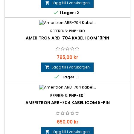
Lägg till i varukorgen


I Lager : 2
REFERENS:
PNP-13D
AMERITRON ARB-704 KABEL ICOM 13PIN
Pris
795,00 kr
Lägg till i varukorgen


I Lager : 1
REFERENS:
PNP-8DI
AMERITRON ARB-704 KABEL ICOM 8-PIN
Pris
650,00 kr
Lägg till i varukorgen
