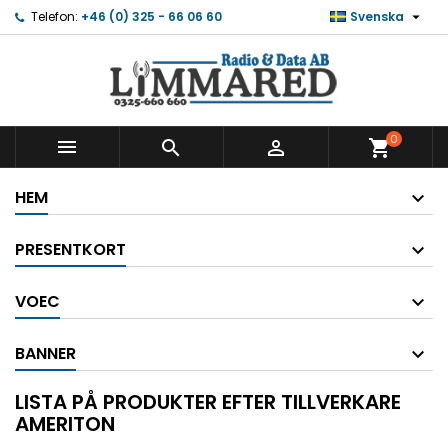

Telefon:
+46 (0) 325 - 66 06 60
Svenska
0



shopping_cart
HEM
PRESENTKORT
VOEC
BANNER
LISTA PÅ PRODUKTER EFTER TILLVERKARE
AMERITON