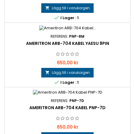
Lägg till i varukorgen


I Lager : 1
REFERENS:
PNP-8M
AMERITRON ARB-704 KABEL YAESU 8PIN
Pris
650,00 kr
Lägg till i varukorgen


I Lager : 1
REFERENS:
PNP-7D
AMERITRON ARB-704 KABEL PNP-7D
Pris
650,00 kr