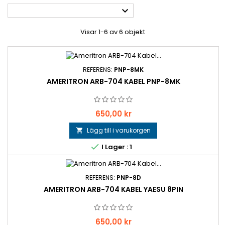

Visar 1-6 av 6 objekt
REFERENS:
PNP-8MK
AMERITRON ARB-704 KABEL PNP-8MK
Pris
650,00 kr
Lägg till i varukorgen


I Lager : 1
REFERENS:
PNP-8D
AMERITRON ARB-704 KABEL YAESU 8PIN
Pris
650,00 kr