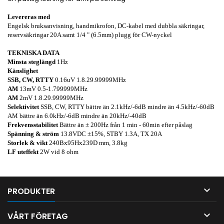
Levereras med
Engelsk bruksanvisning, handmikrofon, DC-kabel med dubbla säkringar,
reservsäkringar 20A samt 1/4 " (6.5mm) plugg för CW-nyckel
TEKNISKA DATA
Minsta steglängd
1Hz
Känslighet
SSB, CW, RTTY
0.16uV 1.8.29.99999MHz
AM
13mV 0.5-1.799999MHz
AM
2mV 1.8.29.99999MHz
Selektivitet
SSB, CW, RTTY bättre än 2.1kHz/-6dB mindre än 4.5kHz/-60dB
AM bättre än 6.0kHz/-6dB mindre än 20kHz/-40dB
Frekvensstabilitet
Bättre än ± 200Hz från 1 min - 60min efter påslag
Spänning & ström
13.8VDC ±15%, STBY 1.3A, TX 20A
Storlek & vikt
240Bx95Hx239D mm, 3.8kg
LF uteffekt
2W vid 8 ohm

PRODUKTER

VÅRT FÖRETAG