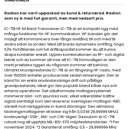
Radion har varit uppackad av kund & returnerad. Radion
som ny & med full garanti, men med nedsatt pris.
IC-718 HF All Band Transceiver IC-718 är en kompakt rigg med
många funktioner för HF-kommunikation. HF-banden gör det
möjligt att kommunicera över långa avstånd, till och med till
andra sidan av jorden. Med sitt breda dynamiska omfång, höga
S/N-förhållande och full driftkapacitet kommer du att kunna
skapa kontakter enkelt. Upplev kombinationen av RF- och digital
teknik och du kommer att inse att IC-718 förmodligen är den
mest praktiska riggen du någonsin kommer att behöva.
Utmärkt Grundprestanda IC-718 är en långvarig HF-radio, med
över 150000 enheter producerade sedan lanseringen. Den är
känd för sin enkla användarvänliga drift och pålitliga
grundprestanda, vilket gör den populär bland både nya och
erfarna operatörer. Det välutformade mottagarsystemet
minimerar bild- och spuriösa svar, vilket säkerställer bättre
signal samtidigt som den levererar överlägsen mottagar-IMD,
särskilt mot närliggande in-band störningar. Den allmänna
täckningsmottagaren sträcker sig från 0,03 till 29,99999 MHz2
kontinuerligt i SSB-, AM- och CW-lägen. Dessutom är IC-718
robust nog att uppfylla MIL-810-STD miljöteststandarder. *1 Per
november 2024. *2 Garanterat omfång: 0,5 ~ 29,999999 MHz