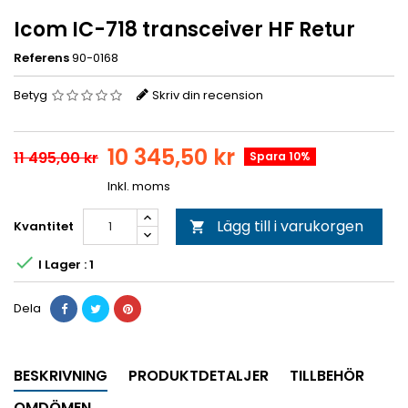
Icom IC-718 transceiver HF Retur
Referens
90-0168
Betyg
Skriv din recension
10 345,50 kr
11 495,00 kr
Spara 10%
Inkl. moms
Lägg till i varukorgen
Kvantitet


I Lager : 1
Dela
BESKRIVNING
PRODUKTDETALJER
TILLBEHÖR
OMDÖMEN