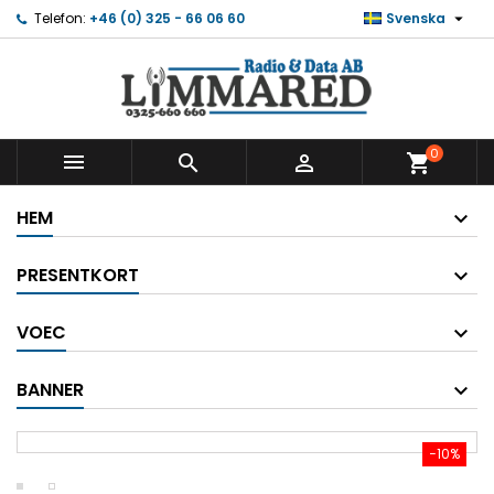

Telefon:
+46 (0) 325 - 66 06 60
Svenska
0



shopping_cart
HEM
PRESENTKORT
VOEC
BANNER
−10%