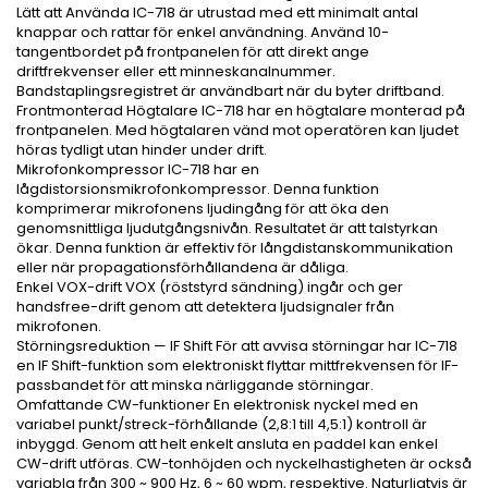
Lätt att Använda IC-718 är utrustad med ett minimalt antal
knappar och rattar för enkel användning. Använd 10-
tangentbordet på frontpanelen för att direkt ange
driftfrekvenser eller ett minneskanalnummer.
Bandstaplingsregistret är användbart när du byter driftband.
Frontmonterad Högtalare IC-718 har en högtalare monterad på
frontpanelen. Med högtalaren vänd mot operatören kan ljudet
höras tydligt utan hinder under drift.
Mikrofonkompressor IC-718 har en
lågdistorsionsmikrofonkompressor. Denna funktion
komprimerar mikrofonens ljudingång för att öka den
genomsnittliga ljudutgångsnivån. Resultatet är att talstyrkan
ökar. Denna funktion är effektiv för långdistanskommunikation
eller när propagationsförhållandena är dåliga.
Enkel VOX-drift VOX (röststyrd sändning) ingår och ger
handsfree-drift genom att detektera ljudsignaler från
mikrofonen.
Störningsreduktion — IF Shift För att avvisa störningar har IC-718
en IF Shift-funktion som elektroniskt flyttar mittfrekvensen för IF-
passbandet för att minska närliggande störningar.
Omfattande CW-funktioner En elektronisk nyckel med en
variabel punkt/streck-förhållande (2,8:1 till 4,5:1) kontroll är
inbyggd. Genom att helt enkelt ansluta en paddel kan enkel
CW-drift utföras. CW-tonhöjden och nyckelhastigheten är också
variabla från 300 ~ 900 Hz, 6 ~ 60 wpm, respektive. Naturligtvis är