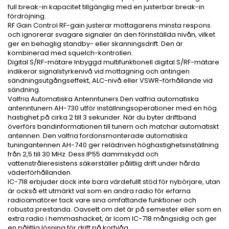
full break-in kapacitet tillgänglig med en justerbar break-in
fördröjning.
RF Gain Control RF-gain justerar mottagarens minsta respons
och ignorerar svagare signaler än den förinställda nivån, vilket
ger en behaglig standby- eller skanningsdrift. Den är
kombinerad med squelch-kontrollen.
Digital S/RF-mätare Inbyggd multifunktionell digital S/RF-mätare
indikerar signalstyrkenivå vid mottagning och antingen
sändningsutgångseffekt, ALC-nivå eller VSWR-förhållande vid
sändning.
Valfria Automatiska Antenntuners Den valfria automatiska
antenntunern AH-730 utför inställningsoperationer med en hög
hastighet på cirka 2 till 3 sekunder. När du byter driftband
överförs bandinformationen till tunern och matchar automatiskt
antennen. Den valfria fordonsmonterade automatiska
tuningantennen AH-740 ger relädriven höghastighetsinställning
från 2,5 till 30 MHz. Dess IP55 dammskydd och
vattenstråleresistens säkerställer pålitlig drift under hårda
väderförhållanden.
IC-718 erbjuder dock inte bara värdefullt stöd för nybörjare, utan
är också ett utmärkt val som en andra radio för erfarna
radioamatörer tack vare sina omfattande funktioner och
robusta prestanda. Oavsett om det är på semester eller som en
extra radio i hemmashacket, är Icom IC-718 mångsidig och ger
en pålitlig lösning för drift på kortvåg