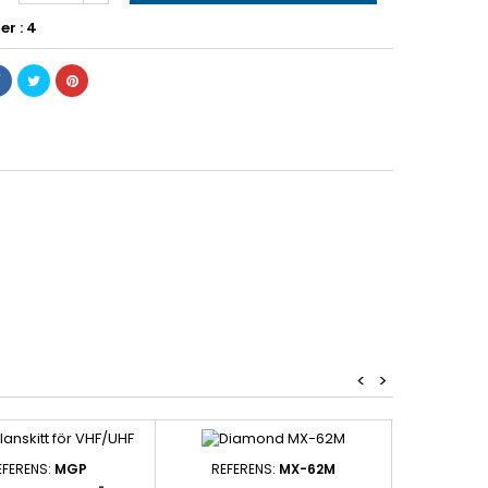
er : 4
<
>
EFERENS:
MGP
REFERENS:
MX-62M
REFER