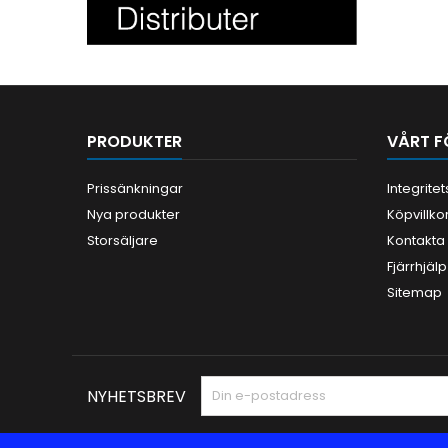
PRODUKTER
VÅRT F
Prissänkningar
Integrite
Nya produkter
Köpvillko
Storsäljare
Kontakta
Fjärrhjälp
Sitemap
NYHETSBREV