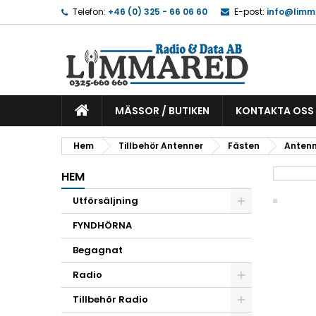
Telefon:
+46 (0) 325 - 66 06 60
E-post:
info@limm
MÄSSOR / BUTIKEN
KONTAKTA OSS
Hem
Tillbehör Antenner
Fästen
Antenn
HEM
Utförsäljning
FYNDHÖRNA
Begagnat
Radio
Tillbehör Radio