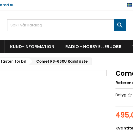
ared.nu

KUND-INFORMATION
RADIO - HOBBY ELLER JOBB
fästen för bil
Comet RS-660U Railsfäste
Come
Referen
Betyg
495,
Kvantite