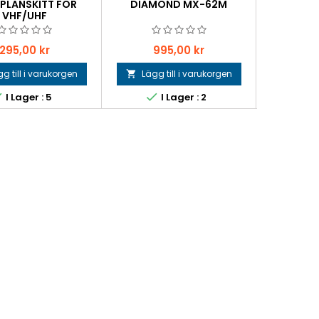
PLANSKITT FÖR
DIAMOND MX-62M
KONTAKT 
VHF/UHF
Pris
Pris
P
295,00 kr
995,00 kr
2
g till i varukorgen
Lägg till i varukorgen
Lägg 





I Lager : 5
I Lager : 2
I 