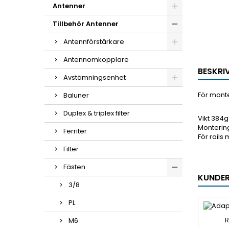
Antenner
Tillbehör Antenner
Antennförstärkare
Antennomkopplare
BESKRI
Avstämningsenhet
För monte
Baluner
Duplex & triplex filter
Vikt 384g
Monterin
Ferriter
För rail
Filter
Fästen
KUNDER
3/8
PL
M6
R