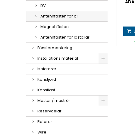
ADAP
DV
Antennfästen för bil
Magnet fästen

Antennfästen för lastbilar
Fönstermontering
Installations material
Isolatorer
Konstjord
Konstlast
Master / maströr
Reservdelar
Rotorer
Wire