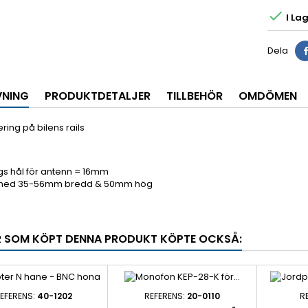

I Lag
Dela
VNING
PRODUKTDETALJER
TILLBEHÖR
OMDÖMEN
ring på bilens rails
gs hål för antenn = 16mm
s med 35-56mm bredd & 50mm hög
 SOM KÖPT DENNA PRODUKT KÖPTE OCKSÅ:
EFERENS:
40-1202
REFERENS:
20-0110
R