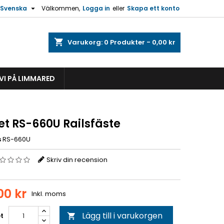

Svenska
Välkommen,
Logga in
eller
Skapa ett konto
shopping_cart
Varukorg:
0
Produkter - 0,00 kr
VI PÅ LIMMARED
t RS-660U Railsfäste
s
RS-660U
Skriv din recension
00 kr
Inkl. moms
Lägg till i varukorgen
t
