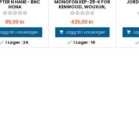
TER N HANE - BNC
MONOFON KEP-28-K FÖR
JORD
HONA
KENWOOD, WOUXUN,
ANYTONE
Pris
Pris
85,00 kr
425,00 kr
Lägg till i varukorgen
Lägg till i varukorgen
Läg




I Lager : 24
I Lager : 16