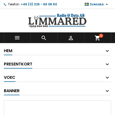

Telefon:
+46 (0) 325 - 66 06 60
Svenska
0



shopping_cart
HEM
PRESENTKORT
VOEC
BANNER