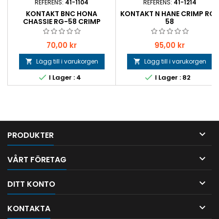
REFERENS:
41-1104
REFERENS:
41-1214
KONTAKT BNC HONA
KONTAKT N HANE CRIMP RG-
CHASSIE RG-58 CRIMP
58
Pris
Pris
70,00 kr
95,00 kr
Lägg till i varukorgen
Lägg till i varukorgen




I Lager : 4
I Lager : 82

PRODUKTER

VÅRT FÖRETAG

DITT KONTO

KONTAKTA