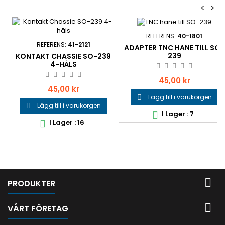
<
>
REFERENS:
40-1801
REFERENS:
41-2121
ADAPTER TNC HANE TILL SO-
239
KONTAKT CHASSIE SO-239
4-HÅLS
Pris
45,00 kr
Pris
45,00 kr
Lägg till i varukorgen

Lägg till i varukorgen

I Lager : 7

I Lager : 16


PRODUKTER

VÅRT FÖRETAG