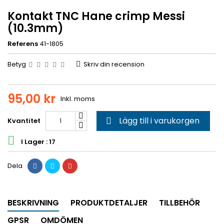
Kontakt TNC Hane crimp Messi
(10.3mm)
Referens
41-1805
Betyg
Skriv din recension
95,00 kr
Inkl. moms
Lägg till i varukorgen
Kvantitet


I Lager : 17
Dela
BESKRIVNING
PRODUKTDETALJER
TILLBEHÖR
GPSR
OMDÖMEN