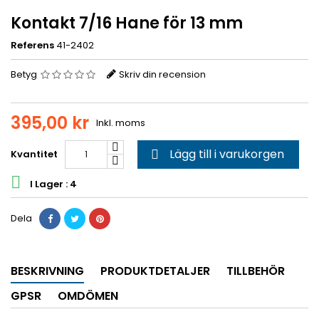
Kontakt 7/16 Hane för 13 mm
Referens
41-2402
Betyg
Skriv din recension
395,00 kr
Inkl. moms
Lägg till i varukorgen
Kvantitet


I Lager : 4
Dela
BESKRIVNING
PRODUKTDETALJER
TILLBEHÖR
GPSR
OMDÖMEN