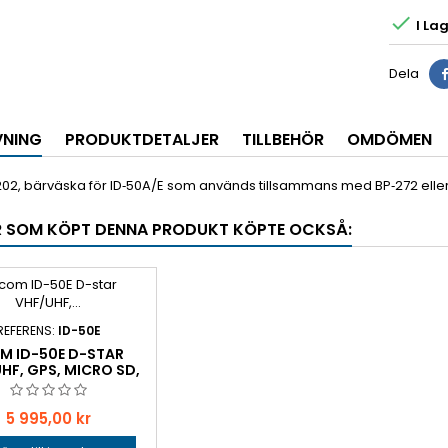

I Lag
Dela
VNING
PRODUKTDETALJER
TILLBEHÖR
OMDÖMEN
02, bärväska för ID‑50A/E som används tillsammans med BP‑272 eller
 SOM KÖPT DENNA PRODUKT KÖPTE OCKSÅ:
REFERENS:
ID-50E
M ID-50E D-STAR
HF, GPS, MICRO SD,
IP-X7
Pris
5 995,00 kr