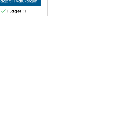
Lägg till i varukorgen

I Lager : 1