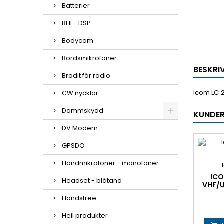
Batterier
BHI - DSP
Bodycam
Bordsmikrofoner
BESKRI
Brodit för radio
Icom LC‑2
CW nycklar
Dammskydd
KUNDER
DV Modem
GPSDO
Handmikrofoner - monofoner
ICO
Headset - blåtand
VHF/U
Handsfree
Heil produkter