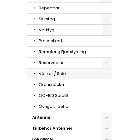
Repeatrar
Slutsteg
Verktyg
Presentkort
Remoterig Fjärrstyrning
Reservdelar
Väskor / Sele
Öronsnäcka
QO-100 Satellit
Övriga tillbehör
Antenner
Tillbehör Antenner
LoRaWAN