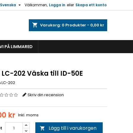

Svenska
Välkommen,
Logga in
eller
Skapa ett konto
shopping_cart
Varukorg:
0
Produkter - 0,00 kr
VI PÅ LIMMARED
LC-202 Väska till ID-50E
s
LC-202
Skriv din recension
00 kr
Inkl. moms
Lägg till i varukorgen
t
