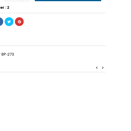
er : 2
 BP‑273.
<
>