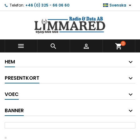

Telefon:
+46 (0) 325 - 66 06 60
Svenska
0



shopping_cart
HEM
PRESENTKORT
VOEC
BANNER