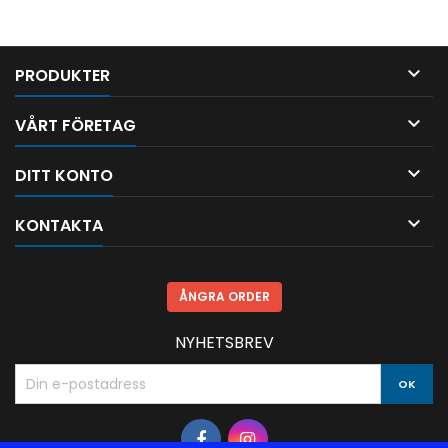

PRODUKTER

VÅRT FÖRETAG

DITT KONTO

KONTAKTA
ÅNGRA ORDER
NYHETSBREV