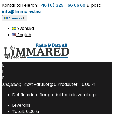
Kontakta
Telefon:
+46 (0) 325 - 66 06 60
E-post:
info@limmared.nu
Svenska

Svenska
English



shopping_cart
Varukorg:
0
Produkter - 0,00 kr
Det finns inte fler produkter i din varukorg
Leverans
Totalt:
0,00 kr