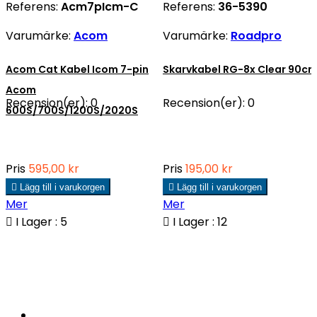
Referens:
Acm7pIcm-C
Referens:
36-5390
Varumärke:
Acom
Varumärke:
Roadpro
Acom Cat Kabel Icom 7-pin
Skarvkabel RG-8x Clear 90c
Acom
Recension(er):
0
Recension(er):
0
600S/700S/1200S/2020S
Pris
595,00 kr
Pris
195,00 kr

Lägg till i varukorgen

Lägg till i varukorgen
Mer
Mer

I Lager : 5

I Lager : 12