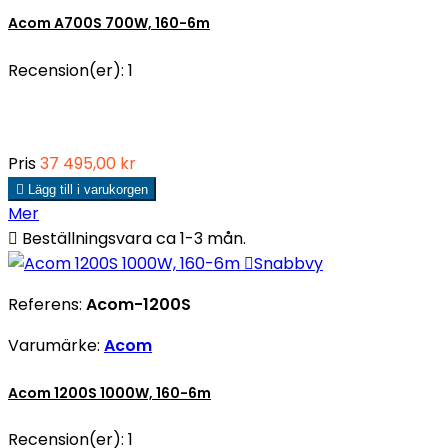
Acom A700S 700W, 160-6m
Recension(er):
1
Pris
37 495,00 kr

Lägg till i varukorgen
Mer

Beställningsvara ca 1-3 mån.

Snabbvy
Referens:
Acom-1200S
Varumärke:
Acom
Acom 1200S 1000W, 160-6m
Recension(er):
1