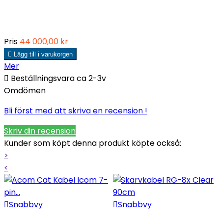
Pris
44 000,00 kr

Lägg till i varukorgen
Mer

Beställningsvara ca 2-3v
Omdömen
Bli först med att skriva en recension !
Skriv din recension
Kunder som köpt denna produkt köpte också:
>
<

Snabbvy

Snabbvy