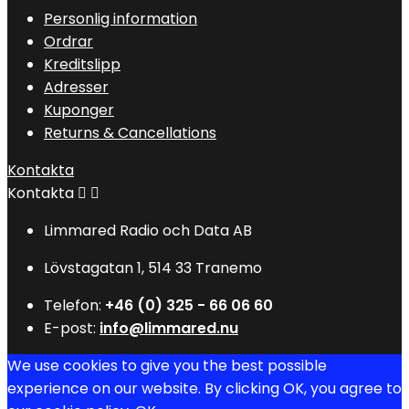
Personlig information
Ordrar
Kreditslipp
Adresser
Kuponger
Returns & Cancellations
Kontakta
Kontakta


Limmared Radio och Data AB
Lövstagatan 1, 514 33 Tranemo
Telefon:
+46 (0) 325 - 66 06 60
E-post:
info@limmared.nu
We use cookies to give you the best possible
experience on our website. By clicking OK, you agree to