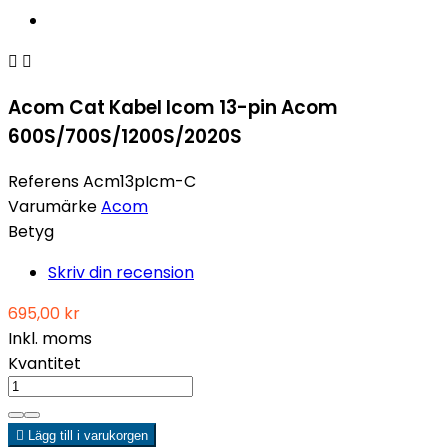


Acom Cat Kabel Icom 13-pin Acom
600S/700S/1200S/2020S
Referens
Acm13pIcm-C
Varumärke
Acom
Betyg
Skriv din recension
695,00 kr
Inkl. moms
Kvantitet

Lägg till i varukorgen