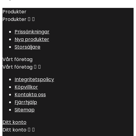
Produkter
Produkter


Prissänkningar
Nya produkter
Storsäljare
Vårt företag
Vårt företag


Integritetspolicy
Köpvillkor
Kontakta oss
Fjärrhjälp
Sitemap
Ditt konto
Ditt konto

