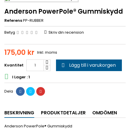
Anderson PowerPole® Gummiskydd
Referens
PP-RUBBER
Betyg
Skriv din recension
175,00 kr
Inkl. moms
Lägg till i varukorgen
Kvantitet


I Lager : 1
Dela
BESKRIVNING
PRODUKTDETALJER
OMDÖMEN
Anderson PowerPole® Gummiskydd