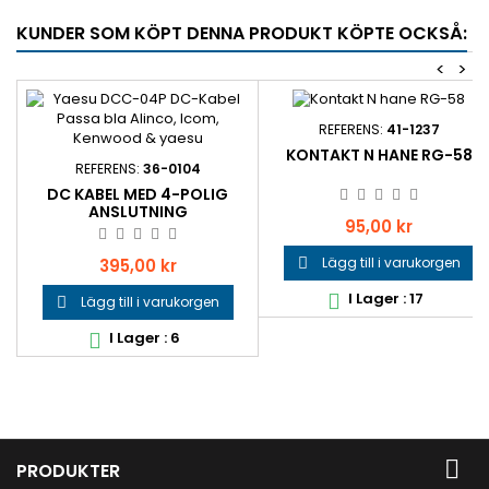
KUNDER SOM KÖPT DENNA PRODUKT KÖPTE OCKSÅ:
<
>
REFERENS:
41-1237
KONTAKT N HANE RG-58
REFERENS:
36-0104
DC KABEL MED 4-POLIG
ANSLUTNING
Pris
95,00 kr
Pris
Lägg till i varukorgen
395,00 kr

I Lager : 17

Lägg till i varukorgen

I Lager : 6


PRODUKTER