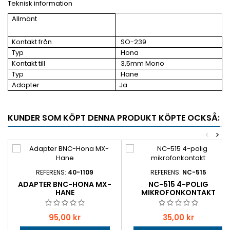
Teknisk information
Allmänt
Kontakt från
SO-239
Typ
Hona
Kontakt till
3,5mm Mono
Typ
Hane
Adapter
Ja
KUNDER SOM KÖPT DENNA PRODUKT KÖPTE OCKSÅ:
<
>
REFERENS:
40-1109
REFERENS:
NC-515
ADAPTER BNC-HONA MX-
NC-515 4-POLIG
HANE
MIKROFONKONTAKT
Pris
Pris
95,00 kr
35,00 kr