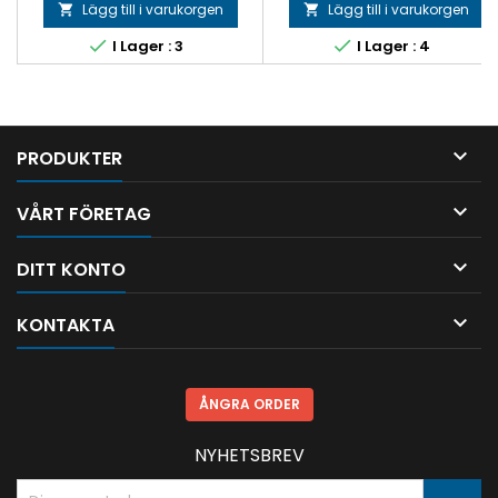
Lägg till i varukorgen
Lägg till i varukorgen




I Lager : 3
I Lager : 4

PRODUKTER

VÅRT FÖRETAG

DITT KONTO

KONTAKTA
ÅNGRA ORDER
NYHETSBREV