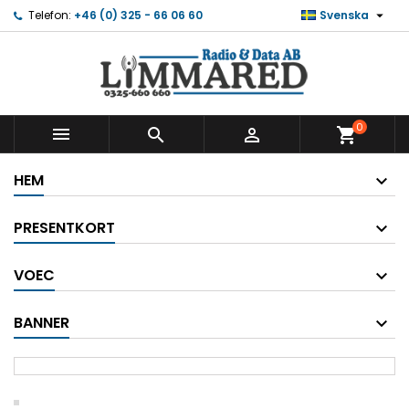

Telefon:
+46 (0) 325 - 66 06 60
Svenska
0



shopping_cart
HEM
PRESENTKORT
VOEC
BANNER