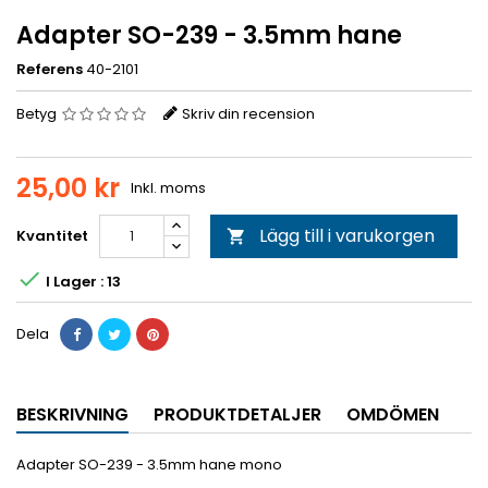
Adapter SO-239 - 3.5mm hane
Referens
40-2101
Betyg
Skriv din recension
25,00 kr
Inkl. moms
Lägg till i varukorgen
Kvantitet


I Lager : 13
Dela
BESKRIVNING
PRODUKTDETALJER
OMDÖMEN
Adapter SO-239 - 3.5mm hane mono