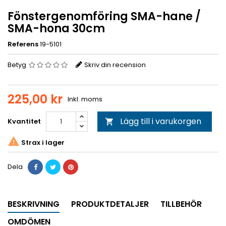
Fönstergenomföring SMA-hane /
SMA-hona 30cm
Referens
19-5101
Betyg
Skriv din recension
225,00 kr
Inkl. moms
Lägg till i varukorgen
Kvantitet


Strax i lager
Dela
BESKRIVNING
PRODUKTDETALJER
TILLBEHÖR
OMDÖMEN