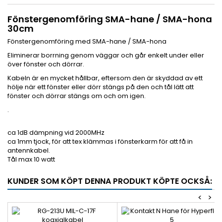
Fönstergenomföring SMA-hane / SMA-hona
30cm
Fönstergenomföring med SMA-hane / SMA-hona
Eliminerar borrning genom väggar och går enkelt under eller
över fönster och dörrar.
Kabeln är en mycket hållbar, eftersom den är skyddad av ett
hölje när ett fönster eller dörr stängs på den och tål lätt att
fönster och dörrar stängs om och om igen.
.
ca 1dB dämpning vid 2000MHz
ca 1mm tjock, för att tex klämmas i fönsterkarm för att få in
antennkabel.
Tål max 10 watt
KUNDER SOM KÖPT DENNA PRODUKT KÖPTE OCKSÅ:
<
>