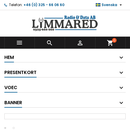

Telefon:
+46 (0) 325 - 66 06 60
Svenska
0



shopping_cart
HEM
PRESENTKORT
VOEC
BANNER