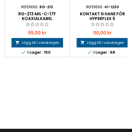
REFERENS:
RG-213
REFERENS:
41-1230
RG-213 MIL-C-17F
KONTAKT N HANE FÖR
KOAXIALKABEL
HYPERFLEX 5
Pris
Pris
55,00 kr
110,00 kr
Lägg till i varukorgen
Lägg till i varukorgen




I Lager : 150
I Lager : 68