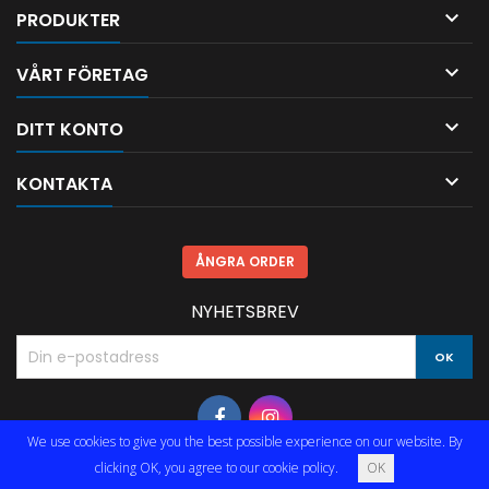

PRODUKTER

VÅRT FÖRETAG

DITT KONTO

KONTAKTA
ÅNGRA ORDER
NYHETSBREV
We use cookies to give you the best possible experience on our website. By
clicking OK, you agree to our cookie policy.
OK
© Copyright 2026 Limmared Radio & Data AB. All Rights Reserved.