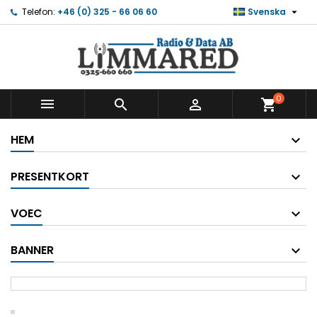

Telefon:
+46 (0) 325 - 66 06 60
Svenska
0



shopping_cart
HEM
PRESENTKORT
VOEC
BANNER