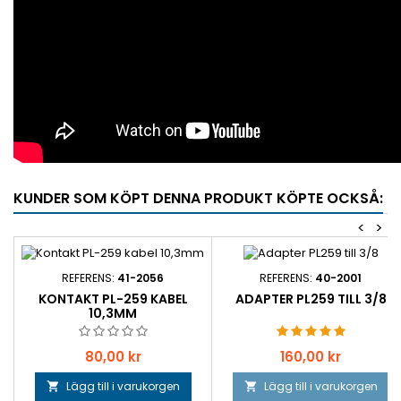
KUNDER SOM KÖPT DENNA PRODUKT KÖPTE OCKSÅ:
<
>
REFERENS:
41-2056
REFERENS:
40-2001
KONTAKT PL-259 KABEL
ADAPTER PL259 TILL 3/8
10,3MM
Pris
Pris
80,00 kr
160,00 kr
Lägg till i varukorgen
Lägg till i varukorgen

