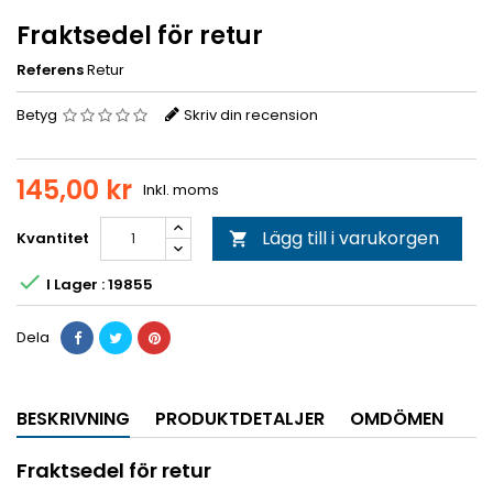
Fraktsedel för retur
Referens
Retur
Betyg
Skriv din recension
145,00 kr
Inkl. moms
Lägg till i varukorgen
Kvantitet


I Lager : 19855
Dela
BESKRIVNING
PRODUKTDETALJER
OMDÖMEN
Fraktsedel för retur