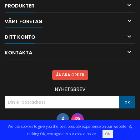

PRODUKTER

VÅRT FÖRETAG

DITT KONTO

KONTAKTA
ÅNGRA ORDER
NYHETSBREV
We use cookies to give you the best possible experience on our website. By
clicking OK, you agree to our cookie policy.
OK
© Copyright 2026 Limmared Radio & Data AB. All Rights Reserved.