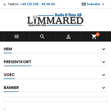

Telefon:
+46 (0) 325 - 66 06 60
Svenska
0



shopping_cart
HEM
PRESENTKORT
VOEC
BANNER