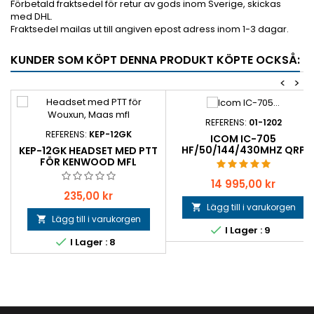
Förbetald fraktsedel för retur av gods inom Sverige, skickas
med DHL.
Fraktsedel mailas ut till angiven epost adress inom 1-3 dagar.
KUNDER SOM KÖPT DENNA PRODUKT KÖPTE OCKSÅ:
<
>
REFERENS:
01-1202
REFERENS:
KEP-12GK
ICOM IC-705
HF/50/144/430MHZ QRP
KEP-12GK HEADSET MED PTT
FÖR KENWOOD MFL
Pris
14 995,00 kr
Pris
235,00 kr
Lägg till i varukorgen

Lägg till i varukorgen


I Lager : 9

I Lager : 8