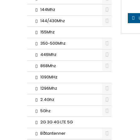
144Mhz

144/430Mhz
155Mhz
350-500Mhz
446Mhz
868Mhz
1090MHz
1296Mhz
2.4Ghz
5Ghz
2G 3G 4G LTE 5G
Båtantenner