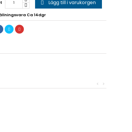
Lägg till i varukorgen
t

ällningsvara Ca 14dgr
<
>