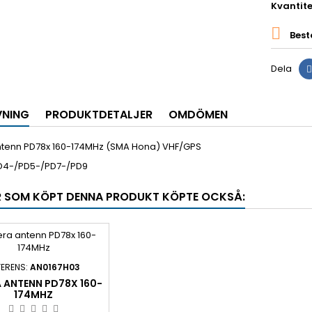
Kvantite

Best
Dela
VNING
PRODUKTDETALJER
OMDÖMEN
ntenn PD78x 160-174MHz (SMA Hona) VHF/GPS
D4-/PD5-/PD7-/PD9
 SOM KÖPT DENNA PRODUKT KÖPTE OCKSÅ:
FERENS:
AN0167H03
 ANTENN PD78X 160-
174MHZ