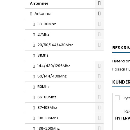
Antenner
Antenner
1.8-30Mhz
27Mhz
29/50/144/430Mhz
BESKRI
31Mhz
Hytera a
144/430/1296Mhz
Passar P
50/144/430Mhz
KUNDER
50Mhz
66-88Mhz
87-108Mhz
RE
108-136Mhz
HYTERA
136-200Mhz