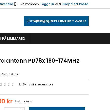

Svenska
Välkommen,
Logga in
eller
Skapa ett konto
shopping_cart
Varukorg:
0
Produkter - 0,00 kr
I PÅ LIMMARED
ra antenn PD78x 160-174MHz
s
AN0167H07
Skriv din recension
00 kr
Inkl. moms