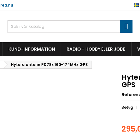
red.nu

KUND-INFORMATION
RADIO - HOBBY ELLER JOBB
V
Hytera antenn PD78x 160-174MHz GPS
Hyte
GPS
Referen
Betyg
295,