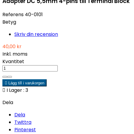
Adapter DC 5,5mm 4-pins till Terminal Block
Referens
40-0101
Betyg
Skriv din recension
40,00 kr
Inkl. moms
Kvantitet

Lägg till i varukorgen

I Lager : 3
Dela
Dela
Twittra
Pinterest