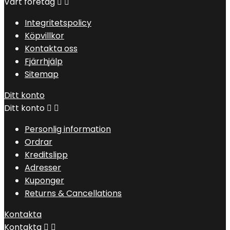
Vårt företag


Integritetspolicy
Köpvillkor
Kontakta oss
Fjärrhjälp
Sitemap
Ditt konto
Ditt konto


Personlig information
Ordrar
Kreditslipp
Adresser
Kuponger
Returns & Cancellations
Kontakta
Kontakta

