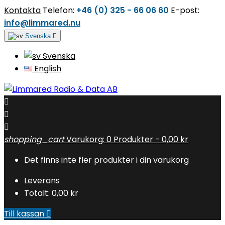
Kontakta
Telefon:
+46 (0) 325 - 66 06 60
E-post:
info@limmared.nu
Svenska

Svenska
English



shopping_cart
Varukorg:
0
Produkter - 0,00 kr
Det finns inte fler produkter i din varukorg
Leverans
Totalt:
0,00 kr
Till kassan
