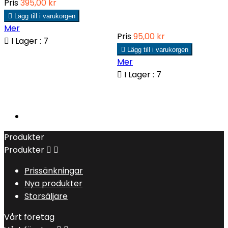
Pris
395,00 kr

Lägg till i varukorgen
Mer
Pris
95,00 kr

I Lager : 7

Lägg till i varukorgen
Mer

I Lager : 7
Produkter
Produkter


Prissänkningar
Nya produkter
Storsäljare
Vårt företag