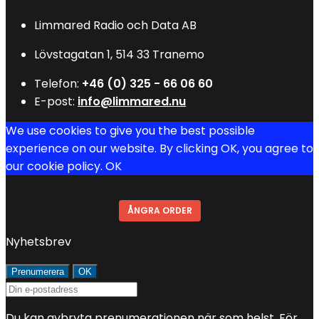
Limmared Radio och Data AB
Lövstagatan 1, 514 33 Tranemo
Telefon:
+46 (0) 325 - 66 06 60
E-post:
info@limmared.nu
We use cookies to give you the best possible
experience on our website. By clicking OK, you agree to
our cookie policy.
OK
ÅNGRA ORDER
Nyhetsbrev
Du kan avbryta prenumerationen när som helst. För