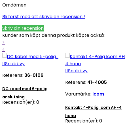
Omdömen
Bli först med att skriva en recension !
Skriv din recension
Kunder som köpt denna produkt köpte också:
>
<

Snabbvy

Snabbvy
Referens:
36-0106
Referens:
41-4005
DC kabel med 6-polig
Varumärke:
Icom
anslutning
Recension(er):
0
Kontakt 4-Polig Icom AH-4
hona
Recension(er):
0