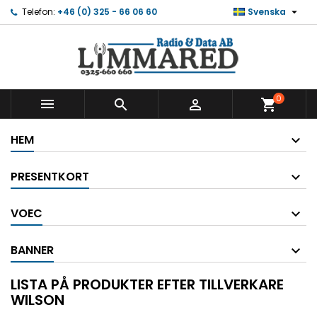

Telefon:
+46 (0) 325 - 66 06 60
Svenska
0



shopping_cart
HEM
PRESENTKORT
VOEC
BANNER
LISTA PÅ PRODUKTER EFTER TILLVERKARE
WILSON