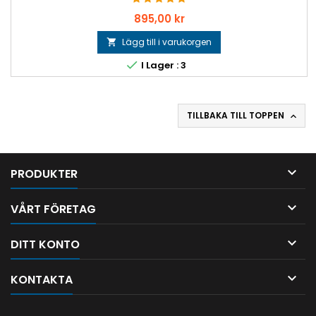
Pris
895,00 kr
Lägg till i varukorgen


I Lager : 3
TILLBAKA TILL TOPPEN


PRODUKTER

VÅRT FÖRETAG

DITT KONTO

KONTAKTA