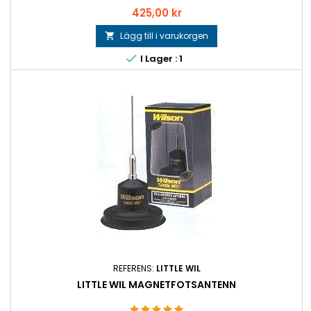
Pris
425,00 kr
Lägg till i varukorgen


I Lager : 1
REFERENS:
LITTLE WIL
LITTLE WIL MAGNETFOTSANTENN