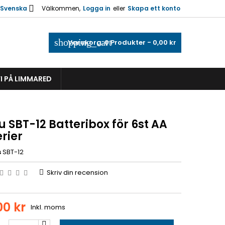

Svenska
Välkommen,
Logga in
eller
Skapa ett konto
shopping_cart
Varukorg:
0
Produkter - 0,00 kr
I PÅ LIMMARED
 SBT-12 Batteribox för 6st AA
rier
s
SBT-12
Skriv din recension
00 kr
Inkl. moms