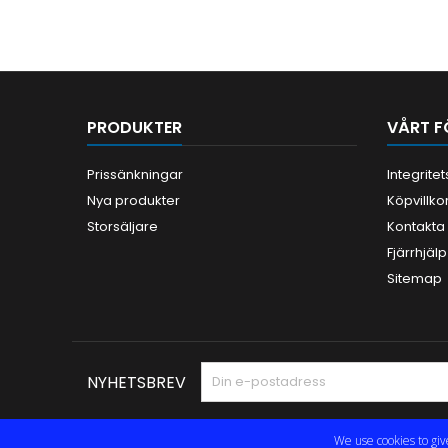
PRODUKTER
VÅRT F
Prissänkningar
Integrite
Nya produkter
Köpvillko
Storsäljare
Kontakta
Fjärrhjälp
Sitemap
NYHETSBREV
We use cookies to giv