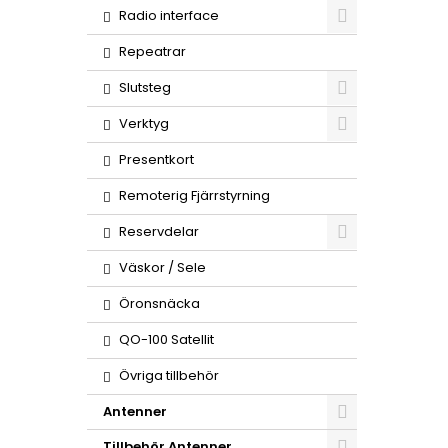
Radio interface
Repeatrar
Slutsteg
Verktyg
Presentkort
Remoterig Fjärrstyrning
Reservdelar
Väskor / Sele
Öronsnäcka
QO-100 Satellit
Övriga tillbehör
Antenner
Tillbehör Antenner