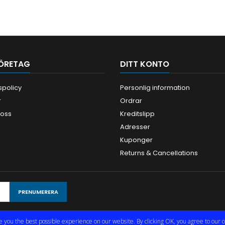
ÖRETAG
DITT KONTO
tspolicy
Personlig information
r
Ordrar
 oss
Kreditslipp
Adresser
Kuponger
Returns & Cancellations
e you the best possible experience on our website. By clicking OK, you agree to our c
© Copyright 2026 Limmared Radio & Data AB. All Rights Reserved.