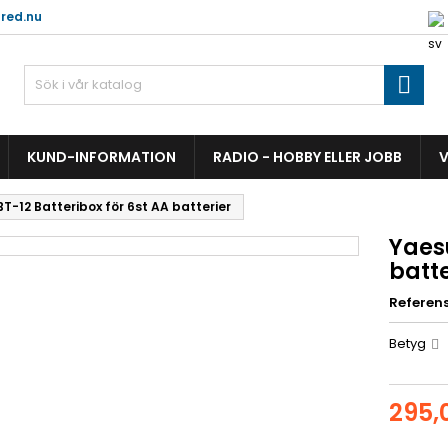
red.nu

KUND-INFORMATION
RADIO - HOBBY ELLER JOBB
V
T-12 Batteribox för 6st AA batterier
Yaesu
batte
Referen
Betyg
295,