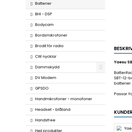
Batterier
BHI - DSP
Bodycam
Bordsmikrofoner
Brodit för radio
BESKRI
CW nycklar
Yaesu SB
Dammskydd
Batterifa
DV Modem
SBT-12-b
batterier.
GPSDO
Passar Y
Handmikrofoner - monofoner
Headset - blåtand
KUNDER
Handsfree
Heil produkter