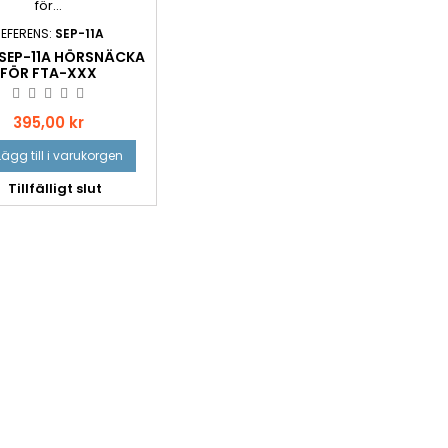
EFERENS:
SEP-11A
 SEP-11A HÖRSNÄCKA
FÖR FTA-XXX
Pris
395,00 kr
Lägg till i varukorgen
Tillfälligt slut
