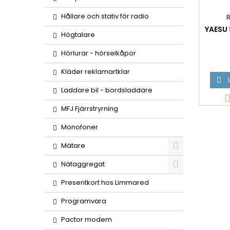
Hållare och stativ för radio
R
YAESU
Högtalare
Hörlurar - hörselkåpor
Kläder reklamartklar

Laddare bil - bordsladdare
MFJ Fjärrstryrning
Monofoner
Mätare
Nätaggregat
Presentkort hos Limmared
Programvara
Pactor modem