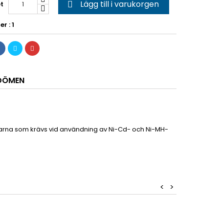
Lägg till i varukorgen
t

r : 1
DÖMEN
arna som krävs vid användning av Ni-Cd- och Ni-MH-
<
>