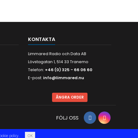
KONTAKTA
Limmared Radio och Data AB
Lövstagatan 1, 514 33 Tranemo
Telefon:
+46 (0) 325 - 66 06 60
E-post:
info@limmared.nu
ÅNGRA ORDER
FÖLJ OSS
ookie policy.
OK