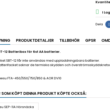
Kvantite

I Lage
Dela
VNING
PRODUKTDETALJER
TILLBEHÖR
GPSR
OM
T-12 Batteribox för 6st AA batterier.
cket SBT-12 får inte användas med uppladdningsbara batterier.
atterifacket saknar de termiska skydden och överströmsskyddskrets
aesu FTA-450/550/750/850 & AOR DV10
 SOM KÖPT DENNA PRODUKT KÖPTE OCKSÅ: