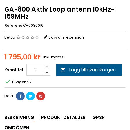
GA-800 Aktiv Loop antenn 10kHz-
159MHz
Referens
CH0030016
Betyg
Skriv din recension
1 795,00 kr
Inkl. moms
Lägg till i varukorgen
Kvantitet


I Lager : 5
Dela
BESKRIVNING
PRODUKTDETALJER
GPSR
OMDÖMEN