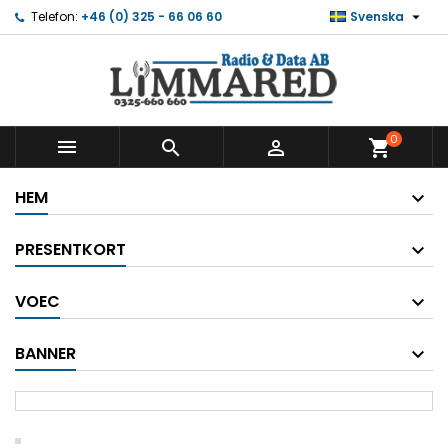

Telefon:
+46 (0) 325 - 66 06 60
Svenska
0



shopping_cart
HEM
PRESENTKORT
VOEC
BANNER