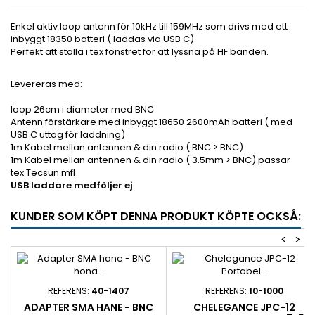
Enkel aktiv loop antenn för 10kHz
till 159MHz som drivs med ett
inbyggt 18350 batteri ( laddas via USB C)
Perfekt att ställa i tex fönstret för att lyssna på HF banden.
Levereras med:
loop 26cm i diameter med BNC
Antenn förstärkare med inbyggt 18650 2600mAh batteri ( med
USB C uttag för laddning)
1m Kabel mellan antennen & din radio ( BNC > BNC)
1m Kabel mellan antennen & din radio ( 3.5mm > BNC) passar
tex Tecsun mfl
USB laddare medföljer ej
KUNDER SOM KÖPT DENNA PRODUKT KÖPTE OCKSÅ:
<
>
REFERENS:
40-1407
REFERENS:
10-1000
ADAPTER SMA HANE - BNC
CHELEGANCE JPC-12