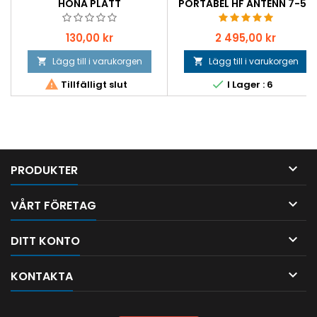
HONA PLATT
PORTABEL HF ANTENN 7-52
MHZ
Pris
Pris
130,00 kr
2 495,00 kr
Lägg till i varukorgen
Lägg till i varukorgen




Tillfälligt slut
I Lager : 6

PRODUKTER

VÅRT FÖRETAG

DITT KONTO

KONTAKTA