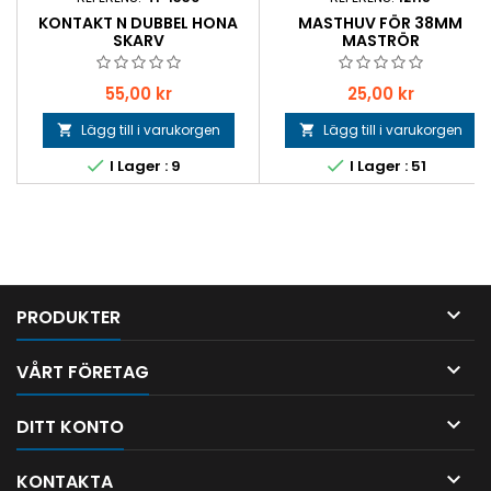
KONTAKT N DUBBEL HONA
MASTHUV FÖR 38MM
SKARV
MASTRÖR
Pris
Pris
55,00 kr
25,00 kr
Lägg till i varukorgen
Lägg till i varukorgen




I Lager : 9
I Lager : 51

PRODUKTER

VÅRT FÖRETAG

DITT KONTO

KONTAKTA