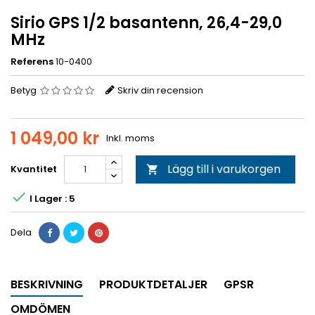
Sirio GPS 1/2 basantenn, 26,4-29,0
MHz
Referens
10-0400
Betyg
Skriv din recension
1 049,00 kr
Inkl. moms
Lägg till i varukorgen
Kvantitet


I Lager : 5
Dela
BESKRIVNING
PRODUKTDETALJER
GPSR
OMDÖMEN