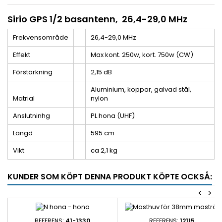
Sirio GPS 1/2 basantenn, 26,4-29,0 MHz
Frekvensområde
26,4-29,0 MHz
Effekt
Max kont. 250w, kort. 750w (CW)
Förstärkning
2,15 dB
Aluminium, koppar, galvad stål,
Matrial
nylon
Anslutninhg
PL hona (UHF)
Längd
595 cm
Vikt
ca 2,1 kg
KUNDER SOM KÖPT DENNA PRODUKT KÖPTE OCKSÅ:
<
>
REFERENS:
41-1330
REFERENS:
12115