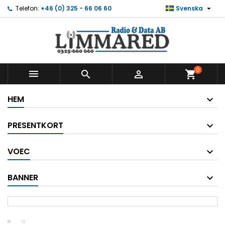

Telefon:
+46 (0) 325 - 66 06 60
Svenska
0



shopping_cart
HEM
PRESENTKORT
VOEC
BANNER